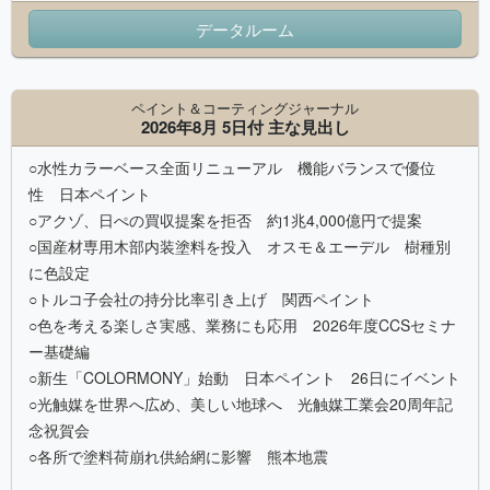
データルーム
ペイント＆コーティングジャーナル
2026年8月 5日付 主な見出し
○水性カラーベース全面リニューアル 機能バランスで優位
性 日本ペイント
○アクゾ、日ぺの買収提案を拒否 約1兆4,000億円で提案
○国産材専用木部内装塗料を投入 オスモ＆エーデル 樹種別
に色設定
○トルコ子会社の持分比率引き上げ 関西ペイント
○色を考える楽しさ実感、業務にも応用 2026年度CCSセミナ
ー基礎編
○新生「COLORMONY」始動 日本ペイント 26日にイベント
○光触媒を世界へ広め、美しい地球へ 光触媒工業会20周年記
念祝賀会
○各所で塗料荷崩れ供給網に影響 熊本地震