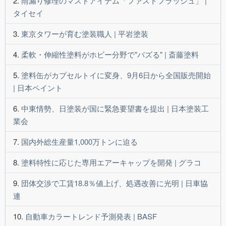
雨漏り修理のマストアイテム「ファストフラッシュ」 |
タイセイ
東京タワーが育む塗装職人 | 平岩塗装
柔軟・伸縮性塗料がホビー分野で"バズる" | 斎藤塗料
塗料缶がカプセルトイに変身、9月6日から全国販売開始
| 日本ペイント
中東情勢、日塗装が国に緊急要望書を提出 | 日本塗装工
業会
国内外総生産量1,000万トンに迫る
塗料特性に応じた専用エアーキャップを開発 | グラコ
団体交渉で工賃18.8％値上げ、処遇改善に光明 | 日車協
連
自動車カラートレンド予測発表 | BASF