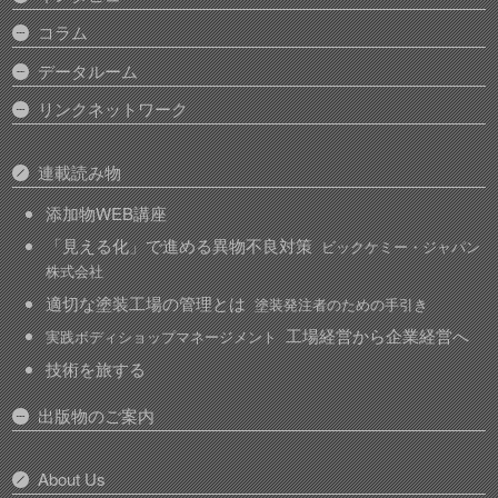
コラム
データルーム
リンクネットワーク
連載読み物
添加物WEB講座
「見える化」で進める異物不良対策
ビックケミー・ジャパン
株式会社
適切な塗装工場の管理とは
塗装発注者のための手引き
工場経営から企業経営へ
実践ボディショップマネージメント
技術を旅する
出版物のご案内
About Us