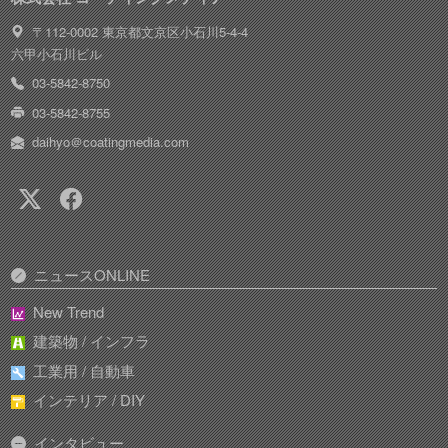
〒112-0002 東京都文京区小石川5-4-4
六甲小石川ビル
03-5842-8750
03-5842-8755
daihyo＠coatingmedia.com
ニュースONLINE
New Trend
建築物 / インフラ
工業用 / 自動車
インテリア / DIY
インタビュー