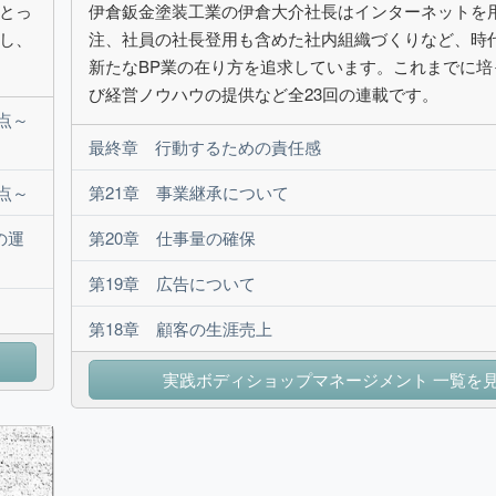
とっ
伊倉鈑金塗装工業の伊倉大介社長はインターネットを
し、
注、社員の社長登用も含めた社内組織づくりなど、時
新たなBP業の在り方を追求しています。これまでに培
び経営ノウハウの提供など全23回の連載です。
点～
最終章 行動するための責任感
点～
第21章 事業継承について
の運
第20章 仕事量の確保
第19章 広告について
第18章 顧客の生涯売上
実践ボディショップマネージメント 一覧を