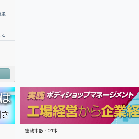
簡単
こと
連載本数：23本