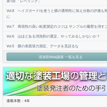
第1回 「レベリング」
Vol.8 ヘイズガードiを使うと膜の透明性に加え分散の評価も
に
Vol.7 再現性の高い粘度測定のコツは サンプルの履歴を消す
Vol.6 山ほどある消泡剤の選定、やってみるしかないか？
Vol.5 膜の表面張力測定、データを見誤るな
添加剤Web講座 一覧を見る
連載本数：4本