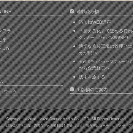
LINE
連載読み物
添加物WEB講座
インフラ
「見える化」で進める異物
クケミー・ジャパン株式会社
自動車
適切な塗装工場の管理とは
 DIY
めの手引き
ー
実践ボディショップマネージメ
から企業経営へ
技術を旅する
ム
出版物のご案内
トワーク
Copyright © 2016 - 2026 CoatingMedia Co., LTD.
All Rights Reserved.
ルに掲載の記事・写真・図表などの無断転載を禁止します。著作権はコーティングメディア