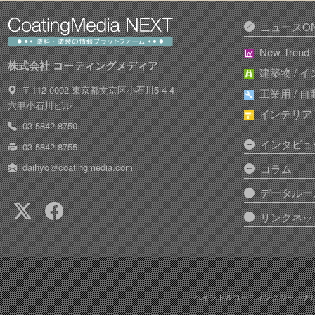
ニュースON
New Trend
株式会社 コーティングメディア
建築物 / 
〒112-0002 東京都文京区小石川5-4-4
工業用 / 
六甲小石川ビル
インテリア /
03-5842-8750
インタビュ
03-5842-8755
daihyo＠coatingmedia.com
コラム
データルー
リンクネッ
ペイント＆コーティングジャーナ