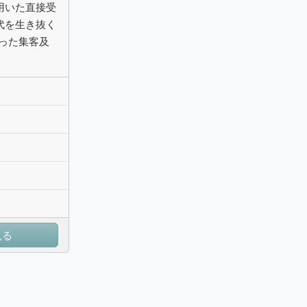
用いた直接受
代を生き抜く
った集客及
見る