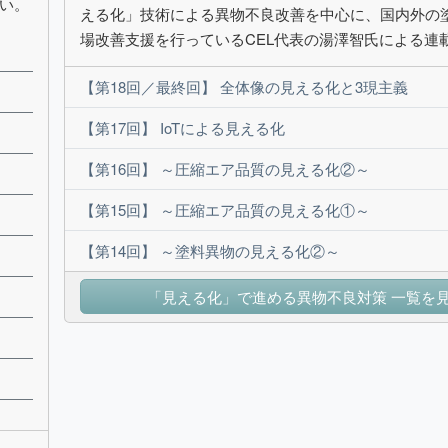
い。
える化」技術による異物不良改善を中心に、国内外の
場改善支援を行っているCEL代表の湯澤智氏による連
【第18回／最終回】 全体像の見える化と3現主義
【第17回】 IoTによる見える化
【第16回】 ～圧縮エア品質の見える化②～
【第15回】 ～圧縮エア品質の見える化①～
【第14回】 ～塗料異物の見える化②～
「見える化」で進める異物不良対策 一覧を