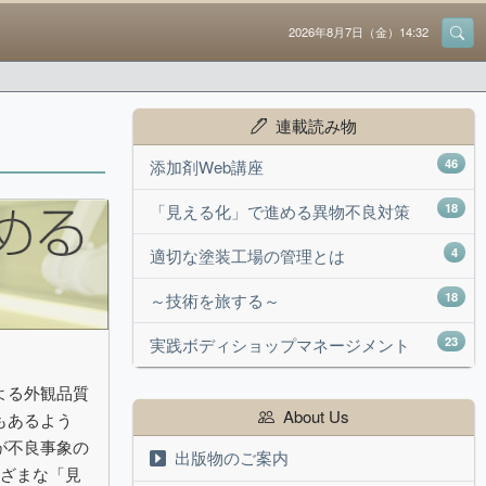
2026年8月7日（金）14:32
連載読み物
46
添加剤Web講座
18
「見える化」で進める異物不良対策
4
適切な塗装工場の管理とは
18
～技術を旅する～
23
実践ボディショップマネージメント
よる外観品質
About Us
もあるよう
が不良事象の
出版物のご案内
まざまな「見