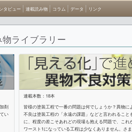
ンタビュー
連載読み物
コラム
データ
リンク
み物ライブラリー
連載本数：18本
添加剤
皆様の塗装工程で一番の問題は何でしょうか？異物に
てい
不良は塗装工程の「永遠の課題」などと言われること
に、程度の差こそあれどの現場も抱える問題で、これ
ワースト1になっている工程は少なくありません。さ