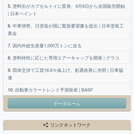
塗料缶がカプセルトイに変身、9月6日から全国販売開始
| 日本ペイント
中東情勢、日塗装が国に緊急要望書を提出 | 日本塗装工
業会
国内外総生産量1,000万トンに迫る
塗料特性に応じた専用エアーキャップを開発 | グラコ
団体交渉で工賃18.8％値上げ、処遇改善に光明 | 日車協
連
自動車カラートレンド予測発表 | BASF
データルーム
リンクネットワーク