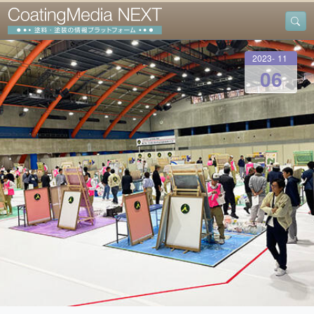
2023
-
11
-
06