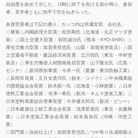
自由度を改めて示した。12時に終了を告げる笛が鳴り、参加
者、見学者ともに拍手で労をねぎらった。
各賞受賞者は下記の通り。カッコ内は所属支部、会社名。
◇褒賞△内閣総理大臣賞：松田剛氏（北海道・丸正マツダ塗
装）△国土交通大臣賞：前田誠治氏（熊本・KYO-SHIN）△
厚生労働大臣賞：加賀美哲也氏（山梨・加賀美塗装店）△国
土交通省不動産・建設経済局長賞：立川陸氏（東京・中村塗
装店）△厚生労働省人材開発統括官賞：山下隆次氏（広島・
ゼンヤ）△新潟県知事賞：今井一氏（愛媛・東洋防触工業）
△長岡市長賞：五月女貴洋氏（栃木・コイケ）△中央職業能
力開発協会会長賞：鈴木稔一氏（北海道・小林創業）△日本
塗料工業会会長賞：寺澤一希氏（新潟・キムラ塗装工業）△
日本塗料商業組合理事長賞：今井優太郎氏（新潟・ビソー）
△日本建築仕上材工業会会長賞：浅津星亜氏（東京・佐藤興
業）△日本塗装工業会会長賞：松本真弥氏（沖縄・沖塗工
業）
◇部門賞△自由仕上げ：加賀美哲也氏△つや有り合成樹脂エ