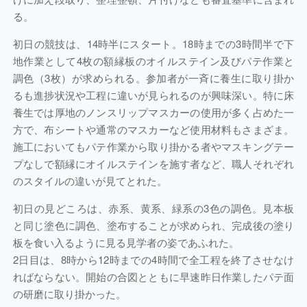
る。
初日の競技は、14時半にスタート。18時までの3時間半で下
地作業として4枚の額縁板のオイルステイン及びパテ作業と
調色（3枚）が求められる。参加者が一斉に養生に取り掛か
るも進捗状況や工程に違いが見られるのが興味深い。特に床
養生では厚地のノンスリップマスカーの使用が多く占めた一
方で、布シートや通常のマスカーなど使用材料もさまざま。
施工においてもパテ作業から取り掛かる者やマスキングテー
プなしで額縁にオイルステインを施す者など、職人それぞれ
のスタイルの違いが見てとれた。
初日の見どころは、赤系、黄系、緑系の3色の調色。見本板
と同じ塗色に調色、塗布することが求められ、完成後の塗り
板を食い入るように見る見学者の姿であふれた。
2日目は、8時から12時までの4時間で全工程を終了させなけ
ればならない。開始の合図とともに早速昨日作業したパテ面
の研磨に取り掛かった。