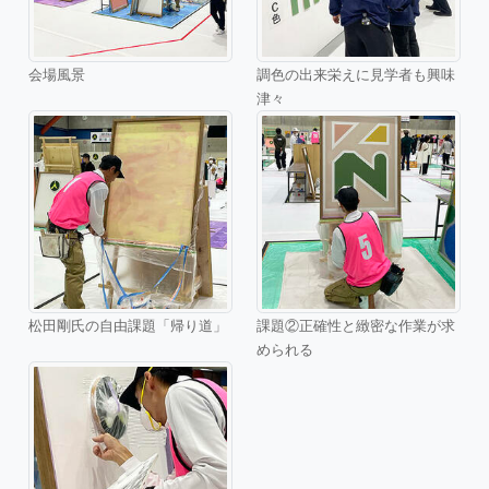
会場風景
調色の出来栄えに見学者も興味
津々
松田剛氏の自由課題「帰り道」
課題②正確性と緻密な作業が求
められる