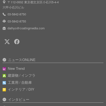
〒112-0002 東京都文京区小石川5-4-4
六甲小石川ビル
03-5842-8750
03-5842-8755
daihyo＠coatingmedia.com
ニュースONLINE
New Trend
建築物 / インフラ
工業用 / 自動車
インテリア / DIY
インタビュー