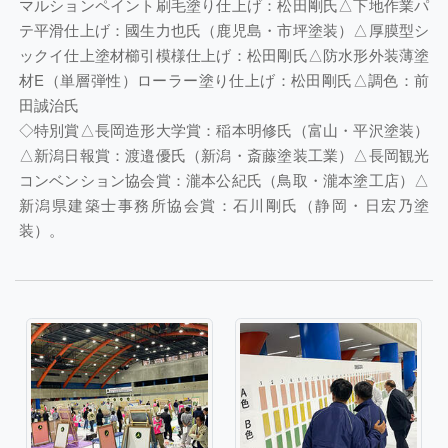
マルションペイント刷毛塗り仕上げ：松田剛氏△下地作業パ
テ平滑仕上げ：國生力也氏（鹿児島・市坪塗装）△厚膜型シ
ックイ仕上塗材櫛引模様仕上げ：松田剛氏△防水形外装薄塗
材E（単層弾性）ローラー塗り仕上げ：松田剛氏△調色：前
田誠治氏
◇特別賞△長岡造形大学賞：稲本明修氏（富山・平沢塗装）
△新潟日報賞：渡邉優氏（新潟・斎藤塗装工業）△長岡観光
コンベンション協会賞：瀧本公紀氏（鳥取・瀧本塗工店）△
新潟県建築士事務所協会賞：石川剛氏（静岡・日宏乃塗
装）。