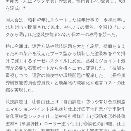
田剛氏（丸正マツダ塗装）が受賞。部門賞も3つ受賞し、4冠
を達成した。
同大会は、昭和43年にスタートした隔年行事で、令和元年に
北九州市で開催されて以来、4年ぶりの開催。全国10ブロッ
クから選ばれた塗装技能者37名が日本一の称号を競った。
特に今回は、運営方法や競技課題を大きく刷新。壁面を支え
るための架台を設えたブース型から額装した塗装板を立て掛
けて施工するイーゼルスタイルに変更。基材もジョイント処
理が必要な石膏ボードから合板ベニヤに変更した。「技能を
重視しつつ、運営の簡便性や環境問題に配慮した」（長谷川
秀樹技能委員会委員長）と廃棄物の減容化や運営コストの圧
縮を実現した。
競技課題は、①自由仕上げ（自由課題）②つや有り合成樹脂
エマルションペイント刷毛塗り仕上げ③下地作業パテ平滑作
業④厚膜型シックイ仕上塗材櫛引模様仕上げ⑤防水形外装薄
塗材E（単層弾性）ローラー塗り仕上げ⑥調色の計6題。仕上
げに加え段取り、整理整頓、片付けなども審査基準に含まれ