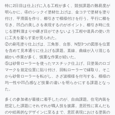
特に2日目は仕上げに入る工程が多く、競技課題の難易度が
明らかに。④のシックイ塗材仕上げは、金コテで塗材を塗り
付け、平滑面を作り、櫛引きで模様付けを行う。平行に櫛を
引き、凹凸の美しさを表現するのがポイント。櫛引き時に生
じる塗料溜まりや継ぎ目ができないよう工程や道具の使い方
に工夫を凝らす姿が見られた。
②の刷毛塗り仕上げは、三角形、台形、N型3つの図形を位置
を含めて見本通りに仕上げる課題。直線、曲線が入り混じる
細かい作業が多く、慎重な作業が続いた。
⑤は砂骨ローラーを使ったマスチック仕上げ。日塗装のロゴ
マークを規定位置に貼り付け、回転ローラーで縁取り。そこ
から砂骨ローラーを転がし、さざ波模様を付与する。模様の
均一性や凹凸感など技量の違いを明らかにする課題となっ
た。
多くの参加者が最後に着手したのが、自由課題。住宅内装を
想定した課題にそれぞれが職人技を披露。意匠性に富んだも
のや絵画的なデザインに至るまで、意匠表現における塗装の