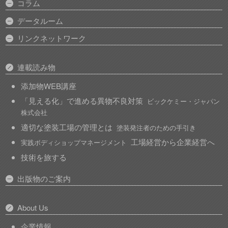
コラム
データルーム
リンクネットワーク
連載読み物
添加物WEB講座
「見える化」で進める異物不良対策
ビックケミー・ジャパン
株式会社
適切な塗装工場の管理とは
塗装発注者のための手引き
工場経営から企業経営へ
実践ボディショップマネージメント
技術を旅する
出版物のご案内
About Us
企業情報