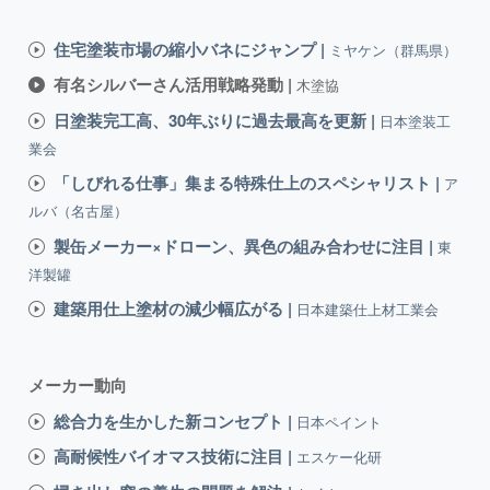
住宅塗装市場の縮小バネにジャンプ |
ミヤケン（群馬県）
有名シルバーさん活用戦略発動 |
木塗協
日塗装完工高、30年ぶりに過去最高を更新 |
日本塗装工
業会
「しびれる仕事」集まる特殊仕上のスペシャリスト |
ア
ルバ（名古屋）
製缶メーカー×ドローン、異色の組み合わせに注目 |
東
洋製罐
建築用仕上塗材の減少幅広がる |
日本建築仕上材工業会
メーカー動向
総合力を生かした新コンセプト |
日本ペイント
高耐候性バイオマス技術に注目 |
エスケー化研