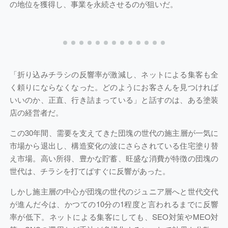
の地位を獲得し、事業を永続させるのが狙いだ。
「折り込みチラシの反響率が激減し、ネットによる集客も全
く頼りにならなくなった。どのようにお客さんを見つければ
いいのか、正直、行き詰まっている」と話すのは、ある塗装
店の経営者だ。
この30年間、需要を支えてきた団塊の世代の施主層が一気に
市場から退出し、構造変化の波にさらされている住宅塗り替
え市場。高い所得、豊かな貯蓄、旺盛な消費が特徴の団塊の
世代は、チラシを打てばすぐに反響があった。
しかし施主層の中心が団塊の世代のジュニア層へと世代交代
が進んだ今は、かつての10分の1程度と言われるまでに反響
率が低下。ネットによる集客にしても、SEO対策やMEO対