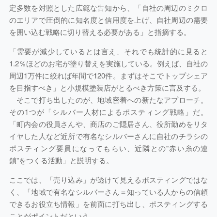
定多数を対照とした広範な告知から、「自社の周辺のミクロ
のエリアで圧倒的に知名度と信用度を上げ、自社周辺の需要
を囲い込む戦略に切り替える必要がある」と指摘する。
「需要が減少しているとは言え、それでも統計的に見ると
1.2％ほどのお宅が塗り替えを実施している。例えば、自社の
周辺1万件に絞れば年間で120件。まずはそこでトップシェア
を目指すべき」と小規模塗装店がとるべき方策に言及する。
そこで打ち出したのが、地域密着への新たなアプローチ。
その1つが「シルバー人材によるポスティング戦略」だ。
「町内会の役員さんや、商店のご隠居さん、役所勤めをリタ
イヤした人など近所で有名なシルバーさんに自社のチラシの
ポスティング要員になってもらい、近隣との"赤い糸の連
鎖"をつくる活動」と説明する。
ここでは、「売り込み」が透けて見えるポスティングではな
く、「地域で有名なシルバーさん＝知っている人からの信頼
できるお役立ち情報」を前面に打ち出し、ポスティングする
ことがポイントだという。