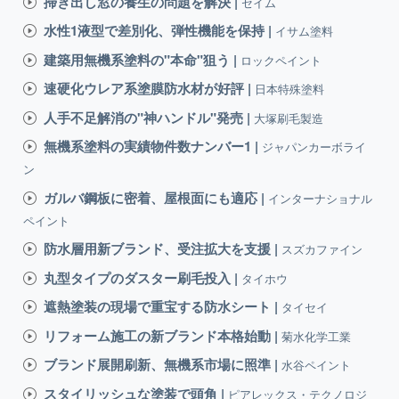
掃き出し窓の養生の問題を解決 |
セイム
水性1液型で差別化、弾性機能を保持 |
イサム塗料
建築用無機系塗料の"本命"狙う |
ロックペイント
速硬化ウレア系塗膜防水材が好評 |
日本特殊塗料
人手不足解消の"神ハンドル"発売 |
大塚刷毛製造
無機系塗料の実績物件数ナンバー1 |
ジャパンカーボライ
ン
ガルバ鋼板に密着、屋根面にも適応 |
インターナショナル
ペイント
防水層用新ブランド、受注拡大を支援 |
スズカファイン
丸型タイプのダスター刷毛投入 |
タイホウ
遮熱塗装の現場で重宝する防水シート |
タイセイ
リフォーム施工の新ブランド本格始動 |
菊水化学工業
ブランド展開刷新、無機系市場に照準 |
水谷ペイント
スタイリッシュな塗装で頭角 |
ピアレックス・テクノロジ