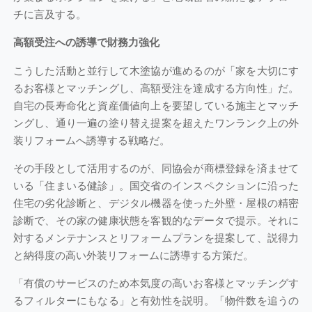
チに言及する。
高額受注への誘導で財務力強化
こうした活動と並行して木塗協が進めるのが「家を大切にす
るお客様とマッチングし、高額受注を達成する方向性」だ。
自宅の長寿命化と資産価値向上を要望している施主とマッチ
ングし、通り一遍の塗り替え提案を超えたワンランク上の外
装リフォームへ誘導する戦略だ。
その手段として活用するのが、同協会が商標登録を済ませて
いる「住まいる健診」。国交省のインスペクションに沿った
住宅の劣化診断と、デジタル機器を使った外壁・屋根の精密
診断で、その家の健康状態を客観的なデータで提示。それに
対するメンテナンスとリフォームプランを提案して、説得力
と納得度の高い外装リフォームに誘導する方策だ。
「有償のサービスのため本気度の高いお客様とマッチングす
るフィルターにもなる」と有効性を説明。「物件数を追うの