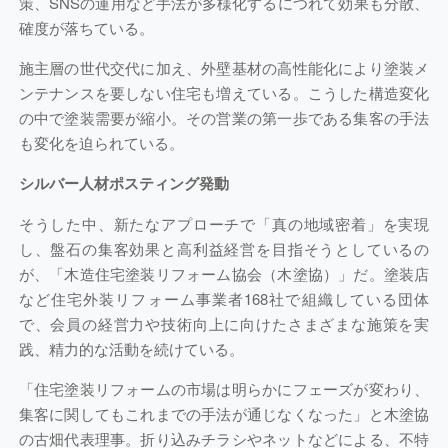
策、SNSの運用など手法が多様化するにつれて効果も分散、
確度が落ちている。
施主層の世代交代に加え、外壁基材の高性能化により塗装メ
ンテナンスを要しない住宅も増えている。こうした構造変化
の中で塗装需要が縮小。その営業の第一歩である集客の手法
も変化を迫られている。
シルバー人材ポスティング発動
そうした中、新たなアプローチで「真の地域密着」を実現
し、盤石の集客効果と高利益経営を目指そうとしているの
が、「木造住宅塗装リフォーム協会（木塗協）」だ。塗装店
など住宅外装リフォーム事業者168社で組織している団体
で、会員の経営力や技術向上に向けたさまざまな施策を実
践、精力的な活動を続けている。
「住宅塗装リフォームの市場は明らかにフェーズが変わり、
集客に関してもこれまでの手法が通じなくなった」と木塗協
の古畑代表理事。折り込みチラシやネットなどによる、不特