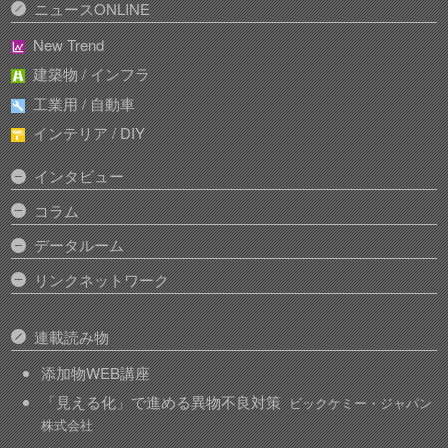
ニュースONLINE
New Trend
建築物 / インフラ
工業用 / 自動車
インテリア / DIY
インタビュー
コラム
データルーム
リンクネットワーク
連載読み物
添加物WEB講座
「見える化」で進める異物不良対策
ビックケミー・ジャパン
株式会社