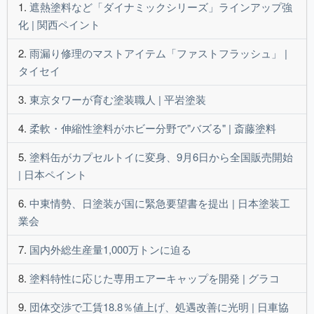
遮熱塗料など「ダイナミックシリーズ」ラインアップ強
化 | 関西ペイント
雨漏り修理のマストアイテム「ファストフラッシュ」 |
タイセイ
東京タワーが育む塗装職人 | 平岩塗装
柔軟・伸縮性塗料がホビー分野で"バズる" | 斎藤塗料
塗料缶がカプセルトイに変身、9月6日から全国販売開始
| 日本ペイント
中東情勢、日塗装が国に緊急要望書を提出 | 日本塗装工
業会
国内外総生産量1,000万トンに迫る
塗料特性に応じた専用エアーキャップを開発 | グラコ
団体交渉で工賃18.8％値上げ、処遇改善に光明 | 日車協