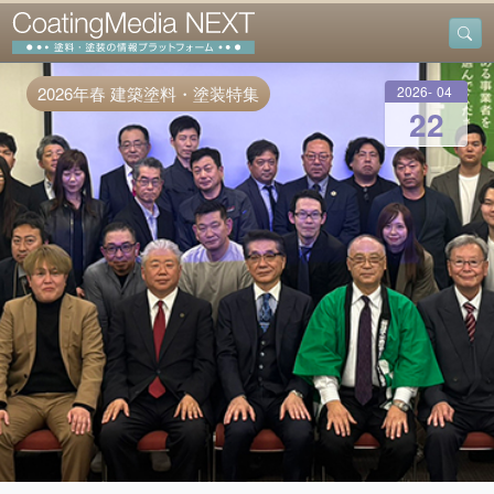
2026
-
04
-
2026年春 建築塗料・塗装特集
22