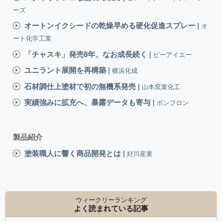
ーズ
オートンイクシードの乾燥早める硬化促進スプレー |
オ
ート化学工業
「チャスキ」発売8年、なお成長続く |
ピーアイエー
ユニラント展開を再構築 |
横浜化成
石材調仕上塗材で初の無機系発売 |
山本窯業化工
実績強みに拡充へ、暴露データも寄与 |
ボンフロン
製品紹介
塗装職人に響く商品開発とは |
好川産業
ウィークリーランキング
よく読まれている記事