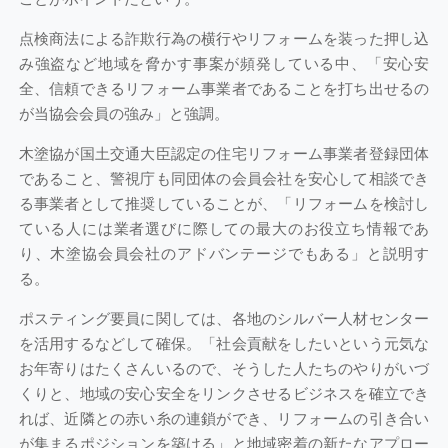
点検商法による詐欺行為の横行やリフォームを装った押し込
み強盗など地域を脅かす事案が頻発している中、「安心安
全、信頼できるリフォーム事業者であることを打ち出せるの
が当協会会員の強み」と強調。
木塗協が国土交通大臣認定の住宅リフォーム事業者登録団体
であること、警視庁も同団体の会員会社を安心して相談でき
る事業者として推奨していることが、「リフォームを検討し
ている人には業者選びに際しての最大のお役立ち情報であ
り、木塗協会員会社のアドバンテージでもある」と説明す
る。
ポスティング要員に関しては、各地のシルバー人材センター
を活用するなどして確保。「社会貢献をしたいという元気な
お年寄りはたくさんいるので、そうした人たちのやりがいづ
くりと、地域の安心安全をリンクさせるビジネスを確立でき
れば、近隣との赤い糸の連鎖ができ、リフォームの引き合い
が集まるポジションを築ける」と地域密着の新たなアプロー