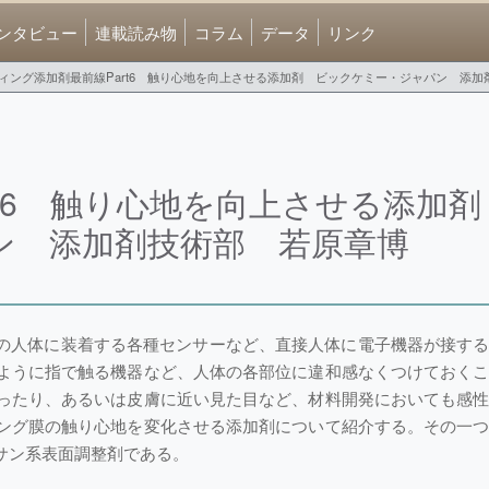
ンタビュー
連載読み物
コラム
データ
リンク
ィング添加剤最前線Part6 触り心地を向上させる添加剤 ビックケミー・ジャパン 添加
t6 触り心地を向上させる添加
ン 添加剤技術部 若原章博
での人体に装着する各種センサーなど、直接人体に電子機器が接す
ように指で触る機器など、人体の各部位に違和感なくつけておく
ったり、あるいは皮膚に近い見た目など、材料開発においても感
ング膜の触り心地を変化させる添加剤について紹介する。その一
サン系表面調整剤である。