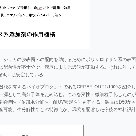
、シリカの膜表面への配向を助けるためにポリシロキサン系の表
は配向性が不十分で、膜厚により光沢値が変動する。それに対し
光沢）は安定している。
を有するバイオプロダクトであるCERAFLOUR®1000を紹介
ー源として高分子体をため込む。これを変性・微細粒子化したの
的特性（耐加水分解性・耐UV安定性）も有する。製品はD50が
産可能、生分解性などの特徴点が、環境を配慮した今後の材料設