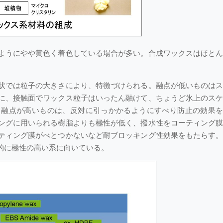
ようにやや黄色く着色している場合が多い。合成ワックスはほと
状では粒子の大きさにより、特徴づけられる。融点が低いものは
に、接触面でワックス粒子はいったん融けて、ちょうど氷上のス
、融点が高いものは、反対に引っかかるようにすべり防止の効果
ングに用いられる樹脂よりも極性が低く、撥水性をコーティング
ティング膜がべとつかないなど耐ブロッキング性効果をもたらす
的に極性の高い系に向いている。