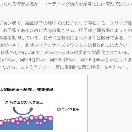
いられる時があるが、コーティング膜の耐摩耗性には有効ではな
。
ジョン状で、融点以下の膜中では粒子として存在する。スリップ
、粒子状であるが故に光を散乱させる。粒子径と屈折率によりそ
影響を制御している。粒子径は製法により大きくは区分できる。
径が小さく、粉状マイクロナイズドワックスは相対的には大きい
。粉状のものはD50で、2-3㎛から50㎛程度まで製品化されている
が18㎛、同914は24㎛、同915は36㎛、同916は46㎛とかなり大
とながら、ストラクチャー（膜に規則的な凹凸模様）をもたらす。