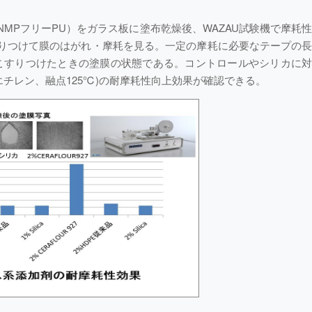
0: NMPフリーPU）をガラス板に塗布乾燥後、WAZAU試験機で摩耗
りつけて膜のはがれ・摩耗を見る。一定の摩耗に必要なテープの
mこすりつけたときの塗膜の状態である。コントロールやシリカに
ポリエチレン、融点125℃)の耐摩耗性向上効果が確認できる。