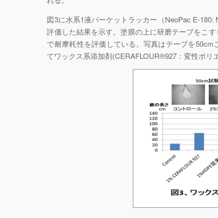
図3に水系1液パーケットラッカー（NeoPac E-18
評価した結果を示す。塗膜の上に研磨テープをこす
で耐摩耗性を評価している。写真はテープを50c
てワックス系添加剤(CERAFLOUR®927：変性