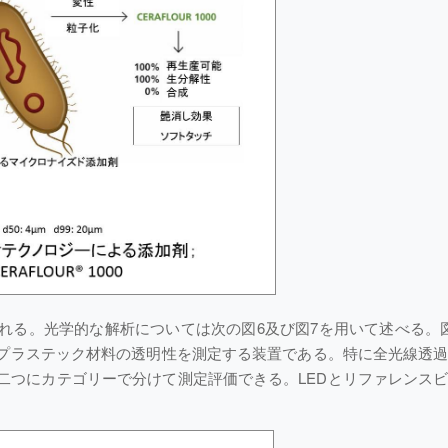
れる。光学的な解析については次の図6及び図7を用いて述べる。
ィルム・プラステック材料の透明性を測定する装置である。特に全光線透
二つにカテゴリーで分けて測定評価できる。LEDとリファレンス