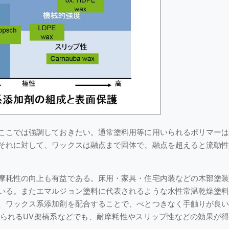
ここでは強調しておきたい。通常塗料用等に用いられるポリマー
それに対して、ワックスは融点まで固体で、融点を超えると流動
。
摩耗性の向上も有益である。床用・家具・住宅内装などの木部塗
いる。またエマルジョン塗料に代表されるような水性常温乾燥塗
、ワックス系添加剤を配合することで、べとつきなく手触りが良
られるUV架橋系などでも、耐摩耗性やスリップ性などの効果が