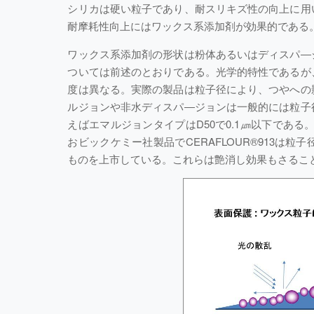
シリカは硬い粒子であり、耐スリキズ性の向上に用
耐摩耗性向上にはワックス系添加剤が効果的である
ワックス系添加剤の形状は粉体あるいはディスパ―
ついては前述のとおりである。光学的特性であるが
度は異なる。実際の製品は粒子径により、つやへの
ルジョンや非水ディスパ―ジョンは一般的には粒子
えばエマルジョンタイプはD50で0.1㎛以下である
おビックケミー社製品でCERAFLOUR®913は粒子径
ものを上市している。これらは艶消し効果もさるこ