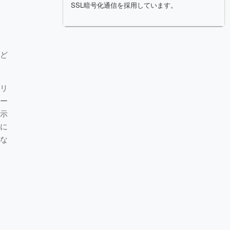
SSL暗号化通信を採用しています。
んど
スリ
ケー
を示
膜に
。な