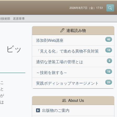
2026年8月7日（金）17:51
剤技術部 若原章博
連載読み物
46
添加剤Web講座
剤 ビッ
18
「見える化」で進める異物不良対策
4
適切な塗装工場の管理とは
18
～技術を旅する～
るこ
23
実践ボディショップマネージメント
こと
性が
About Us
つは
出版物のご案内