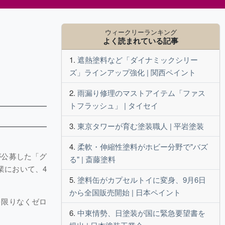
ウィークリーランキング
よく読まれている記事
遮熱塗料など「ダイナミックシリー
ズ」ラインアップ強化 | 関西ペイント
雨漏り修理のマストアイテム「ファス
トフラッシュ」 | タイセイ
東京タワーが育む塗装職人 | 平岩塗装
柔軟・伸縮性塗料がホビー分野で"バズ
が公募した「グ
る" | 斎藤塗料
業において、4
塗料缶がカプセルトイに変身、9月6日
から全国販売開始 | 日本ペイント
を限りなくゼロ
中東情勢、日塗装が国に緊急要望書を