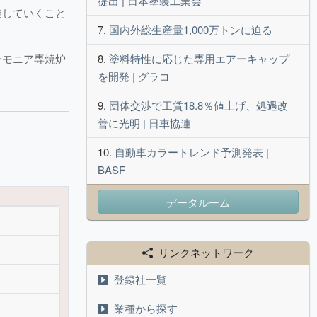
提出 | 日本塗装工業会
装していくこと
国内外総生産量1,000万トンに迫る
ンモニア専焼炉
塗料特性に応じた専用エアーキャップ
を開発 | グラコ
団体交渉で工賃18.8％値上げ、処遇改
善に光明 | 日車協連
自動車カラートレンド予測発表 |
BASF
データルーム
リンクネットワーク
登録社一覧
業種から探す