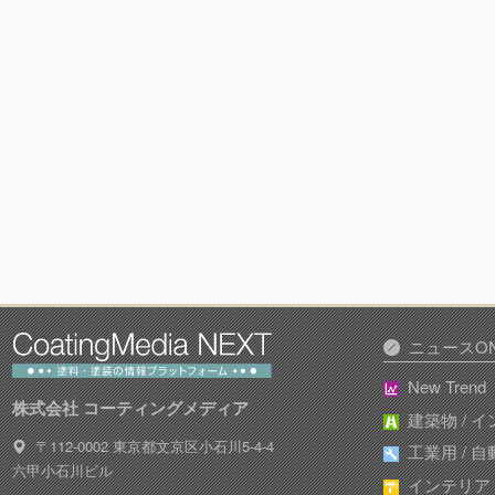
ニュースON
New Trend
株式会社 コーティングメディア
建築物 / 
〒112-0002 東京都文京区小石川5-4-4
工業用 / 
六甲小石川ビル
インテリア /