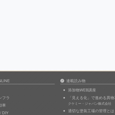
LINE
連載読み物
添加物WEB講座
インフラ
「見える化」で進める異物
クケミー・ジャパン株式会社
自動車
適切な塗装工場の管理とは
 DIY