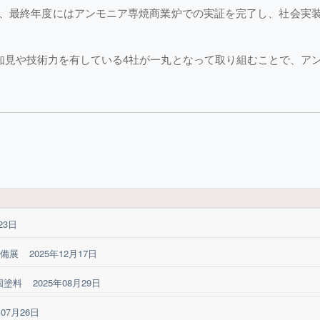
ており、最終年度にはアンモニア専焼商業炉での実証を完了し、社会実
知見や技術力を有している4社が一丸となって取り組むことで、ア
。
23日
設備展
2025年12月17日
国塗料
2025年08月29日
年07月26日