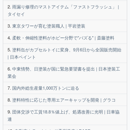
雨漏り修理のマストアイテム「ファストフラッシュ」 |
タイセイ
東京タワーが育む塗装職人 | 平岩塗装
柔軟・伸縮性塗料がホビー分野で"バズる" | 斎藤塗料
塗料缶がカプセルトイに変身、9月6日から全国販売開始
| 日本ペイント
中東情勢、日塗装が国に緊急要望書を提出 | 日本塗装工
業会
国内外総生産量1,000万トンに迫る
塗料特性に応じた専用エアーキャップを開発 | グラコ
団体交渉で工賃18.8％値上げ、処遇改善に光明 | 日車協
連