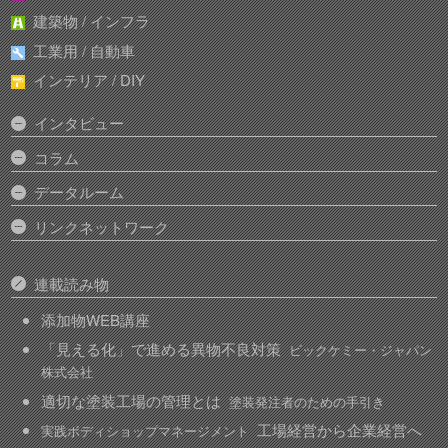
建築物 / インフラ
工業用 / 自動車
インテリア / DIY
インタビュー
コラム
データルーム
リンクネットワーク
連載読み物
添加物WEB講座
「見える化」で進める異物不良対策
ビックケミー・ジャパン
株式会社
適切な塗装工場の管理とは
塗装発注者のための手引き
工場経営から企業経営へ
実践ボディショップマネージメント