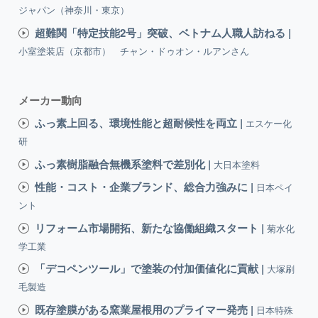
ジャパン（神奈川・東京）
超難関「特定技能2号」突破、ベトナム人職人訪ねる |
小室塗装店（京都市） チャン・ドゥオン・ルアンさん
メーカー動向
ふっ素上回る、環境性能と超耐候性を両立 |
エスケー化
研
ふっ素樹脂融合無機系塗料で差別化 |
大日本塗料
性能・コスト・企業ブランド、総合力強みに |
日本ペイ
ント
リフォーム市場開拓、新たな協働組織スタート |
菊水化
学工業
「デコペンツール」で塗装の付加価値化に貢献 |
大塚刷
毛製造
既存塗膜がある窯業屋根用のプライマー発売 |
日本特殊