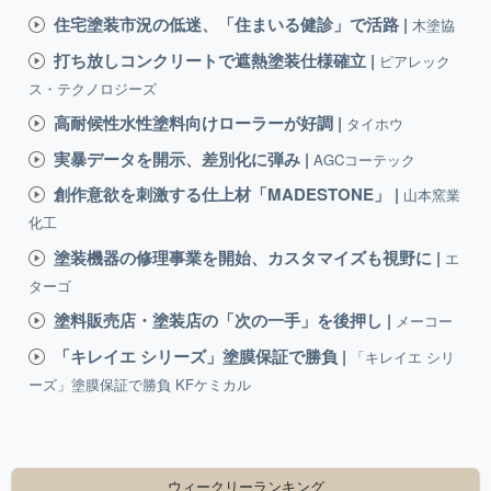
住宅塗装市況の低迷、「住まいる健診」で活路 |
木塗協
打ち放しコンクリートで遮熱塗装仕様確立 |
ピアレック
ス・テクノロジーズ
高耐候性水性塗料向けローラーが好調 |
タイホウ
実暴データを開示、差別化に弾み |
AGCコーテック
創作意欲を刺激する仕上材「MADESTONE」 |
山本窯業
化工
塗装機器の修理事業を開始、カスタマイズも視野に |
エ
ターゴ
塗料販売店・塗装店の「次の一手」を後押し |
メーコー
「キレイエ シリーズ」塗膜保証で勝負 |
「キレイエ シリ
ーズ」塗膜保証で勝負 KFケミカル
ウィークリーランキング