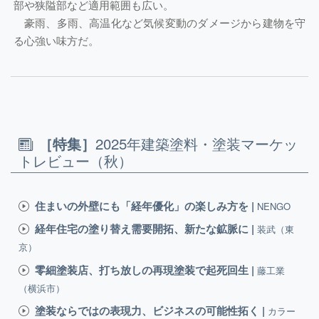
部や狭隘部など適用範囲も広い。
豪雨、多雨、高温化など気候変動のダメージから建物を守
る心強い味方だ。
［特集］
2025年建築塗料・塗装マーケッ
トレビュー（秋）
住まいの外壁にも「経年優化」の楽しみ方を |
NENGO
経年住宅の塗り替え需要開拓、新たな鉱脈に |
装武（東
京）
零細塗装店、打ち放しの再現塗装で起死回生 |
藤工業
（横浜市）
塗装ならではの表現力、ビジネスの可能性拓く |
カラー