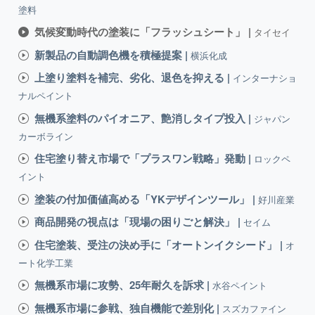
塗料
気候変動時代の塗装に「フラッシュシート」 |
タイセイ
新製品の自動調色機を積極提案 |
横浜化成
上塗り塗料を補完、劣化、退色を抑える |
インターナショ
ナルペイント
無機系塗料のパイオニア、艶消しタイプ投入 |
ジャパン
カーボライン
住宅塗り替え市場で「プラスワン戦略」発動 |
ロックペ
イント
塗装の付加価値高める「YKデザインツール」 |
好川産業
商品開発の視点は「現場の困りごと解決」 |
セイム
住宅塗装、受注の決め手に「オートンイクシード」 |
オ
ート化学工業
無機系市場に攻勢、25年耐久を訴求 |
水谷ペイント
無機系市場に参戦、独自機能で差別化 |
スズカファイン