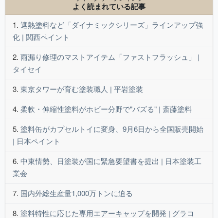
よく読まれている記事
遮熱塗料など「ダイナミックシリーズ」ラインアップ強
化 | 関西ペイント
雨漏り修理のマストアイテム「ファストフラッシュ」 |
タイセイ
東京タワーが育む塗装職人 | 平岩塗装
柔軟・伸縮性塗料がホビー分野で"バズる" | 斎藤塗料
塗料缶がカプセルトイに変身、9月6日から全国販売開始
| 日本ペイント
中東情勢、日塗装が国に緊急要望書を提出 | 日本塗装工
業会
国内外総生産量1,000万トンに迫る
塗料特性に応じた専用エアーキャップを開発 | グラコ