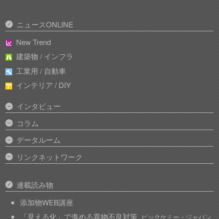
ニュースONLINE
New Trend
建築物 / インフラ
工業用 / 自動車
インテリア / DIY
インタビュー
コラム
データルーム
リンクネットワーク
連載読み物
添加物WEB講座
「見える化」で進める異物不良対策
ビックケミー・ジャパン