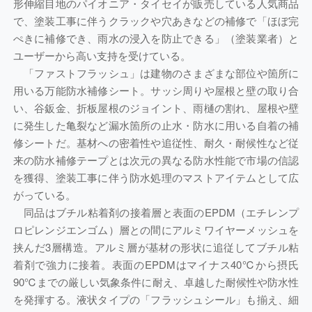
形伸縮目地のパイオニア・タイセイが販売している人気商品
で、塗装工事に伴うクラックや穴あきなどの補修で「ほぼ完
ぺきに補修でき、雨水の浸入を防止できる」（塗装業者）と
ユーザーから高い支持を受けている。
「ファストフラッシュ」は建物のさまざまな部位や箇所に
用いる万能防水補修シート。サッシ周りや屋根と壁の取り合
い、谷鈑金、折板屋根のジョイント、雨樋の割れ、屋根や壁
に発生した亀裂など漏水箇所の止水・防水に用いる自着の補
修シートだ。基材への密着性や追従性、耐久・耐候性など従
来の防水補修テープとは次元の異なる防水性能で市場の信認
を獲得、塗装工事に伴う防水処理のマストアイテムとして広
がっている。
同品はブチル粘着剤の接着層と表面のEPDM（エチレンプ
ロピレンジエンゴム）層との間にアルミワイヤーメッシュを
挟んだ3層構造。アルミ層が基材の形状に追従してブチル粘
着剤で強力に接着。表面のEPDMはマイナス40℃から摂氏
90℃までの厳しい気象条件に耐え、卓越した耐候性や防水性
を発揮する。液状タイプの「フラッシュシール」も揃え、細