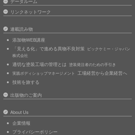
データルーム
リンクネットワーク
連載読み物
添加物WEB講座
「見える化」で進める異物不良対策
ビックケミー・ジャパン
株式会社
適切な塗装工場の管理とは
塗装発注者のための手引き
工場経営から企業経営へ
実践ボディショップマネージメント
技術を旅する
出版物のご案内
About Us
企業情報
プライバシーポリシー