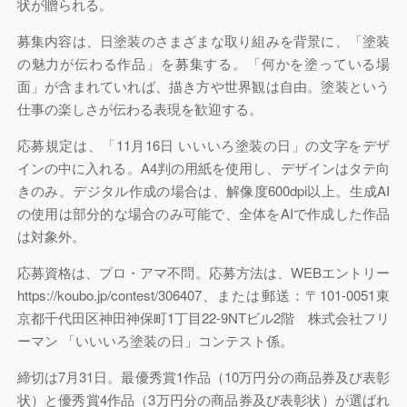
状が贈られる。
募集内容は、日塗装のさまざまな取り組みを背景に、「塗装
の魅力が伝わる作品」を募集する。「何かを塗っている場
面」が含まれていれば、描き方や世界観は自由。塗装という
仕事の楽しさが伝わる表現を歓迎する。
応募規定は、「11月16日 いいいろ塗装の日」の文字をデザ
インの中に入れる。A4判の用紙を使用し、デザインはタテ向
きのみ。デジタル作成の場合は、解像度600dpi以上。生成AI
の使用は部分的な場合のみ可能で、全体をAIで作成した作品
は対象外。
応募資格は、プロ・アマ不問。応募方法は、WEBエントリー
https://koubo.jp/contest/306407、または郵送：〒101-0051東
京都千代田区神田神保町1丁目22-9NTビル2階 株式会社フリ
ーマン 「いいいろ塗装の日」コンテスト係。
締切は7月31日。最優秀賞1作品（10万円分の商品券及び表彰
状）と優秀賞4作品（3万円分の商品券及び表彰状）が選ばれ