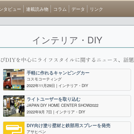
ンタビュー
連載読み物
コラム
データ
リンク
インテリア・DIY
びDIYを中心にライフスタイルに関するニュース、話
手軽に作れるキャンピングカー
コスモコーティング
2022年11月29日 |
インテリア・DIY
ライトユーザーを取り込む
JAPAN DIY HOME CENTER SHOW2022
2022年9月 7日 |
インテリア・DIY
DIY向け塗り壁材と鉄部用スプレーを発売
アサヒペン