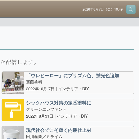
2026年8月7日（金）19:49
題を配信します。
「ウレヒーロー」にプリズム色、蛍光色追加
斎藤塗料
2022年10月 7日 |
インテリア・DIY
シックハウス対策の定番塗料に
グリーンエレファント
2022年8月31日 |
インテリア・DIY
現代社会でこそ輝く内装仕上材
田川産業／ミライム