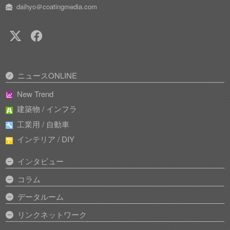
daihyo＠coatingmedia.com
ニュースONLINE
New Trend
建築物 / インフラ
工業用 / 自動車
インテリア / DIY
インタビュー
コラム
データルーム
リンクネットワーク