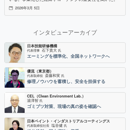
2026年3月 5日
インタビューアーカイブ
日本技能研修機構
石下貴大
代表理事
氏
エーミングを標準化、全国ネットワークへ
優流（東京都）
斎藤和実
代表取締役
氏
修理ノウハウを蓄積し、安全を担保する
CEL（Clean Environment Lab.）
湯澤智
氏
ゴミブツ対策、現場の真の姿を確認へ
日本ペイント・インダストリアルコーティングス
塩谷健
代表取締役社長
氏