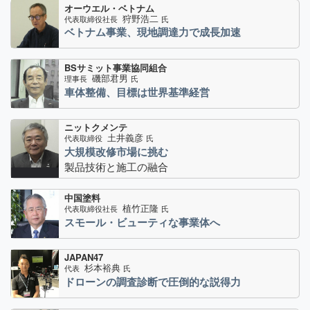
オーウエル・ベトナム
狩野浩二
代表取締役社長
氏
ベトナム事業、現地調達力で成長加速
BSサミット事業協同組合
磯部君男
理事長
氏
車体整備、目標は世界基準経営
ニットクメンテ
土井義彦
代表取締役
氏
大規模改修市場に挑む
製品技術と施工の融合
中国塗料
植竹正隆
代表取締役社長
氏
スモール・ビューティな事業体へ
JAPAN47
杉本裕典
代表
氏
ドローンの調査診断で圧倒的な説得力