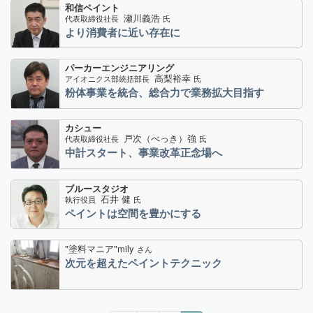
和信ペイント
瀬川義浩
代表取締役社長
氏
より消費者に近い存在に
パーカーエンジニアリング
高梨裕幸
アイオニクス部統括部長
氏
粉体事業を統合、総合力で業務拡大目指す
カシュー
戸次（べっき）強
代表取締役社長
氏
中計スタート、事業改革正念場へ
ブルースタジオ
石井 健
執行役員
氏
ペイントは空間を豊かにする
"塗料マニア"mily
さん
次元を超えたペイントテクニック