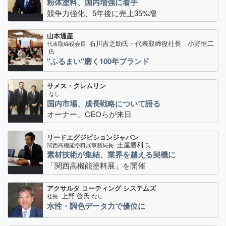
粉体塗料、国内増強に着手
競争力強化、5年後に売上35%増
山本通産
石川吉之助氏・代表取締役社長 小野恒二
代表取締役会長
氏
"ふるまい"磨く100年ブランド
サメス・クレムリン
なし
国内市場、成長戦略について語る
オーナー、CEOらが来日
リードエグジビションジャパン
土屋勝利
関西高機能塗料展事務局長
氏
素材技術が集結、業界を越える契機に
「関西高機能塗料展」を開催
アクサルタ コーティング システムズ
上野 啓氏
社長
なし
水性・調色データ力で優位に