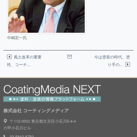
中嶋宏一氏
風土改革の重要
今は塗装の時代、塗
性、コーチ...
り手の...
株式会社 コーティングメディア
〒112-0002 東京都文京区小石川5-4-4
六甲小石川ビル
03-5842-8750