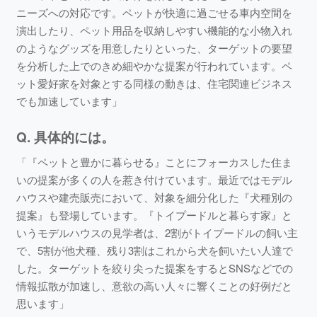
ニーズへの対応です。ペットが快適に過ごせる車内空間を
演出したり、ペット用品を収納しやすい機能的な小物入れ
のようなグッズを用意したりといった、ターゲットの要望
を分析した上でのきめ細やかな提案が行われています。ペ
ット愛好家を対象とする同様の動きは、住宅関連ビジネス
でも加速しています」
Q. 具体的には。
「『ペットと豊かに暮らせる』ことにフォーカスした住ま
いの提案が多くの人を惹き付けています。最近ではモデル
ハウスや建売販売において、対象を細分化した『犬種別の
提案』も登場しています。『トイプードルと暮らす家』と
いうモデルハウスの見学者は、2割がトイプードルの飼い主
で、5割が他犬種、残り3割はこれから犬を飼いたい人達で
した。ターゲットを絞り尖った提案をするとSNSなどでの
情報拡散が加速し、意欲の高い人々に響くことの好例だと
思います」