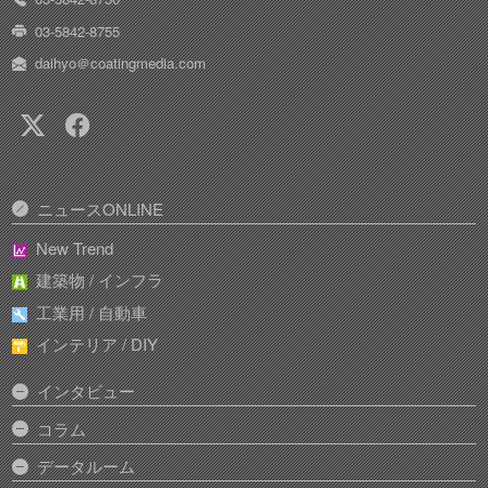
03-5842-8755
daihyo＠coatingmedia.com
ニュースONLINE
New Trend
建築物 / インフラ
工業用 / 自動車
インテリア / DIY
インタビュー
コラム
データルーム