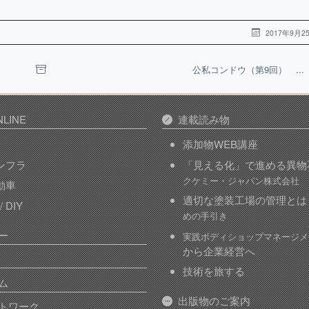
2017年9月2
公私コンドウ（第9回） ...
LINE
連載読み物
添加物WEB講座
インフラ
「見える化」で進める異物
クケミー・ジャパン株式会社
自動車
適切な塗装工場の管理とは
 DIY
めの手引き
ー
実践ボディショップマネージメ
から企業経営へ
技術を旅する
ム
出版物のご案内
トワーク