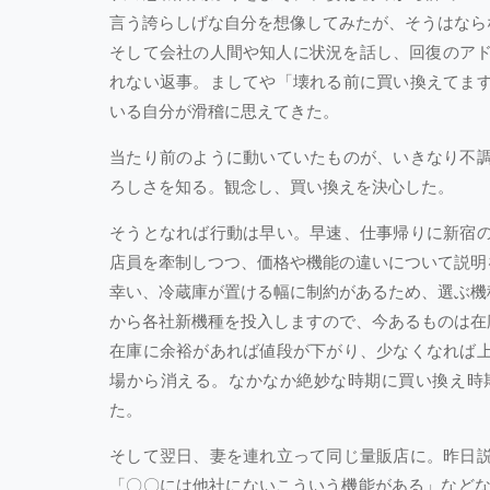
言う誇らしげな自分を想像してみたが、そうはなら
そして会社の人間や知人に状況を話し、回復のアド
れない返事。ましてや「壊れる前に買い換えてま
いる自分が滑稽に思えてきた。
当たり前のように動いていたものが、いきなり不
ろしさを知る。観念し、買い換えを決心した。
そうとなれば行動は早い。早速、仕事帰りに新宿
店員を牽制しつつ、価格や機能の違いについて説明
幸い、冷蔵庫が置ける幅に制約があるため、選ぶ機
から各社新機種を投入しますので、今あるものは在
在庫に余裕があれば値段が下がり、少なくなれば
場から消える。なかなか絶妙な時期に買い換え時
た。
そして翌日、妻を連れ立って同じ量販店に。昨日
「〇〇には他社にないこういう機能がある」などな