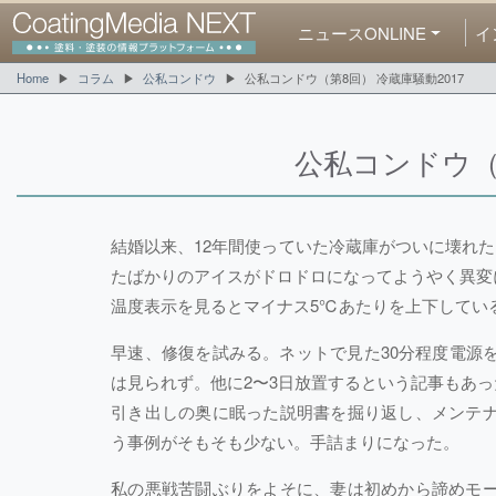
ニュースONLINE
イ
Home
コラム
公私コンドウ
公私コンドウ（第8回） 冷蔵庫騒動2017
公私コンドウ（第
結婚以来、12年間使っていた冷蔵庫がついに壊れた
たばかりのアイスがドロドロになってようやく異変
温度表示を見るとマイナス5℃あたりを上下している
早速、修復を試みる。ネットで見た30分程度電源
は見られず。他に2〜3日放置するという記事もあ
引き出しの奥に眠った説明書を掘り返し、メンテ
う事例がそもそも少ない。手詰まりになった。
私の悪戦苦闘ぶりをよそに、妻は初めから諦めモ