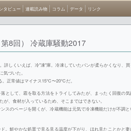
ンタビュー
連載読み物
コラム
データ
リンク
8回） 冷蔵庫騒動2017
。詳しくいえば、冷"凍"庫。冷凍していたパンが柔らかくなり、買
に気づいた。
。正常値はマイナス15℃〜20℃だ。
を落として、霜を取る方法をトライしてみたが、まったく回復の気
ったが、食材が入っているため、そこまではできない。
ナンスのページを開くが、冷蔵機能は元気で冷凍機能だけが不調と
ード。鮮やかな処置で見る見る温度が下がり、ほれ見たことかと妻