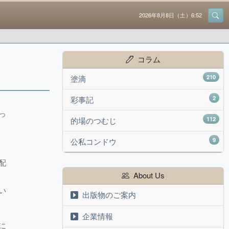
2026年8月8日（土）6:52
コラム
210
塗滴
2
彩事記
っ
112
的場のつむじ
9
公私コンドウ
配
About Us
い
出版物のご案内
企業情報
に