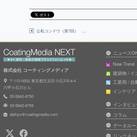
公私コンドウ（第7回） ...
ニュースON
New Trend
株式会社 コーティングメディア
建築物 / 
〒112-0002 東京都文京区小石川5-4-4
工業用 / 
六甲小石川ビル
インテリア /
03-5842-8750
インタビュ
03-5842-8755
daihyo＠coatingmedia.com
コラム
データルー
リンクネッ