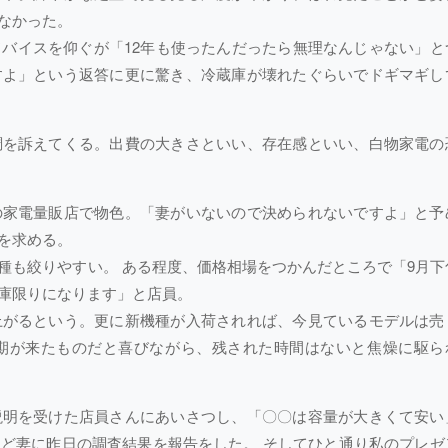
なかった。
バイスを仰ぐが「12年も使ったんだったら無理なんじゃない」と
すよ」という返答に更に驚き、冷蔵庫が壊れたぐらいでドギマギし
調を訴えてくる。出費の大きさといい、存在感といい、白物家電の
の家電量販店で物色。「妻がいないので決められないですよ」と予
を求める。
種も絞りやすい。 ある程度、価格相場をつかんだところで「9月下
庫限りになります」と店員。
上がるという。更に新機種が入荷されれば、今見ているモデルは売
期が来たものだと喜びながら、残された時間はないと焦燥に駆ら
説明を受けた店員さんにあいさつし、「〇〇は容量が大きくて安い
ど妻に昨日の調査結果を報告をした。 そしてひと通り私のプレゼ