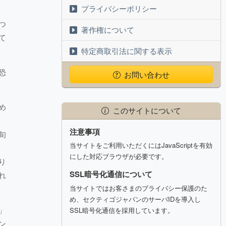
プライバシーポリシー
つ
著作権について
て
特定商取引法に関する表示
恐
お問い合わせ
め
このサイトについて
注意事項
旬
当サイトをご利用いただくにはJavaScriptを有効
にした対応ブラウザが必要です。
り
SSL暗号化通信について
れ
当サイトではお客さまのプライバシー保護のた
め、セクティゴジャパンのサーバIDを導入し
」
SSL暗号化通信を採用しています。
ン