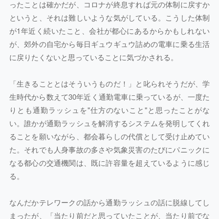
ったことは確かだが、コロナが終息すれば元の体制に戻すか
というと、それは難しいような気がしている。こうした体制
が1年近く続いたこと、会社が都心にあるからかもしれない
が、郊外の自宅から毎日ギュウギュウ詰めの電車に乗る生活
に戻りたくないと思っていることに気づかされる。
「生きることとはそういうものだ！」と叱られそうだが、学
生時代から数えて30年近く通勤電車に乗っているが、一度た
りとも通勤ラッシュを"仕方のないこと"と思ったことがな
い。誰かが通勤ラッシュを解消するシステムを発明してくれ
ることを願いながら、都会暮らしの代償として受け止めてい
た。それでも人身事故の多さや気象災害のたびにパニックに
なる都心の交通機関は、既に許容量を超えているように感じ
る。
なんだかテレワークの話から通勤ラッシュの話に脱線してし
まったが、「当たり前だと思っていたことが、当たり前でな