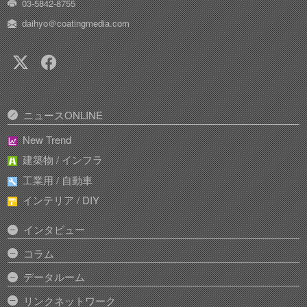
03-5842-8755
daihyo＠coatingmedia.com
ニュースONLINE
New Trend
建築物 / インフラ
工業用 / 自動車
インテリア / DIY
インタビュー
コラム
データルーム
リンクネットワーク