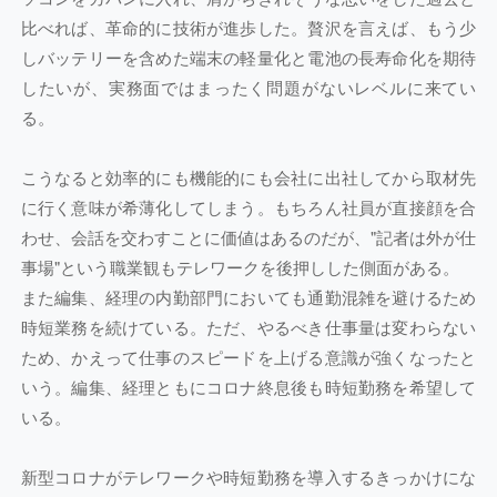
比べれば、革命的に技術が進歩した。贅沢を言えば、もう少
しバッテリーを含めた端末の軽量化と電池の長寿命化を期待
したいが、実務面ではまったく問題がないレベルに来てい
る。
こうなると効率的にも機能的にも会社に出社してから取材先
に行く意味が希薄化してしまう。もちろん社員が直接顔を合
わせ、会話を交わすことに価値はあるのだが、"記者は外が仕
事場"という職業観もテレワークを後押しした側面がある。
また編集、経理の内勤部門においても通勤混雑を避けるため
時短業務を続けている。ただ、やるべき仕事量は変わらない
ため、かえって仕事のスピードを上げる意識が強くなったと
いう。編集、経理ともにコロナ終息後も時短勤務を希望して
いる。
新型コロナがテレワークや時短勤務を導入するきっかけにな