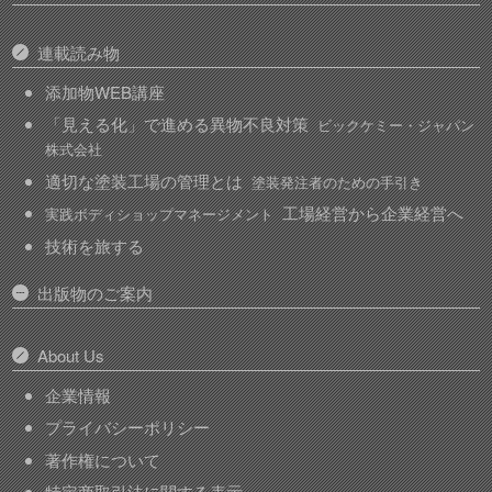
連載読み物
添加物WEB講座
「見える化」で進める異物不良対策
ビックケミー・ジャパン
株式会社
適切な塗装工場の管理とは
塗装発注者のための手引き
工場経営から企業経営へ
実践ボディショップマネージメント
技術を旅する
出版物のご案内
About Us
企業情報
プライバシーポリシー
著作権について
特定商取引法に関する表示