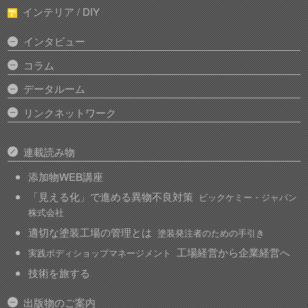
インテリア / DIY
インタビュー
コラム
データルーム
リンクネットワーク
連載読み物
添加物WEB講座
「見える化」で進める異物不良対策
ビックケミー・ジャパン
株式会社
適切な塗装工場の管理とは
塗装発注者のための手引き
工場経営から企業経営へ
実践ボディショップマネージメント
技術を旅する
出版物のご案内