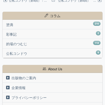
公私コンドウ（第4回）：...
公私コンドウ（第6回） ...
コラム
210
塗滴
2
彩事記
112
的場のつむじ
9
公私コンドウ
About Us
出版物のご案内
企業情報
プライバシーポリシー