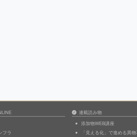
LINE
連載読み物
添加物WEB講座
インフラ
「見える化」で進める異物