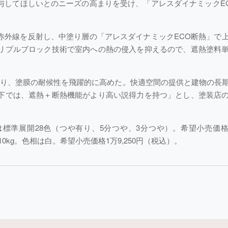
与してほしいとのニーズの高まりを受け、「アレスダイナミックE
赤外線を反射し、中塗り層の「アレスダイナミックECO断熱」で
リプルブロック技術で室内への熱の侵入を抑えるので、遮熱塗料
守り、塗膜の耐候性を飛躍的に高めた。快適空間の提供と建物の長
下では、遮熱＋断熱機能がより高い説得力を持つ」とし、塗装店
は標準展開28色（つや有り、5分つや、3分つや）。希望小売価格6万
0kg。色相は白。希望小売価格1万9,250円（税込）。