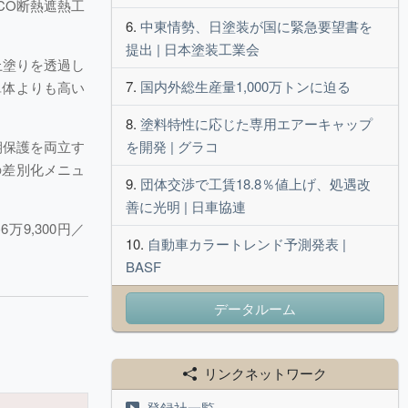
CO断熱遮熱工
中東情勢、日塗装が国に緊急要望書を
提出 | 日本塗装工業会
上塗りを透過し
国内外総生産量1,000万トンに迫る
単体よりも高い
塗料特性に応じた専用エアーキャップ
期保護を両立す
を開発 | グラコ
の差別化メニュ
団体交渉で工賃18.8％値上げ、処遇改
善に光明 | 日車協連
9,300円／
自動車カラートレンド予測発表 |
BASF
データルーム
リンクネットワーク
登録社一覧