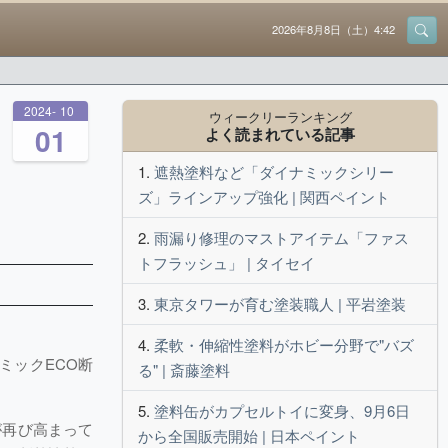
2026年8月8日（土）4:42
2024
-
10
-
ウィークリーランキング
01
よく読まれている記事
遮熱塗料など「ダイナミックシリー
ズ」ラインアップ強化 | 関西ペイント
雨漏り修理のマストアイテム「ファス
トフラッシュ」 | タイセイ
東京タワーが育む塗装職人 | 平岩塗装
柔軟・伸縮性塗料がホビー分野で"バズ
ミックECO断
る" | 斎藤塗料
塗料缶がカプセルトイに変身、9月6日
が再び高まって
から全国販売開始 | 日本ペイント