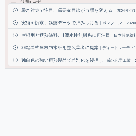
暑さ対策で注目、需要家目線が市場を変える
2026年07
実績を訴求、暴露データで弾みつける |
ボンフロン
202
屋根用と遮熱塗料、1液水性無機系に再注目 |
日本特殊塗
非粘着式屋根防水紙を塗装業者に提案 |
ディートレーディ
独自色の強い遮熱製品で差別化を後押し |
菊水化学工業