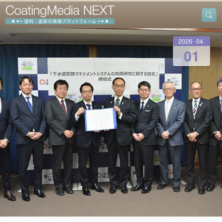
2026
-
04
-
01