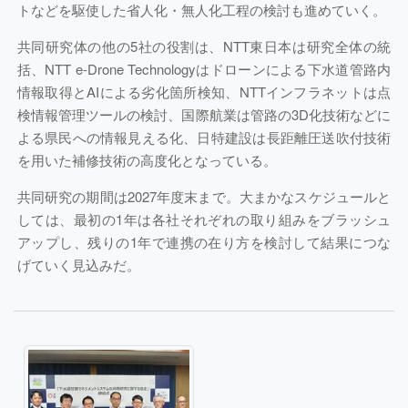
トなどを駆使した省人化・無人化工程の検討も進めていく。
共同研究体の他の5社の役割は、NTT東日本は研究全体の統
括、NTT e-Drone Technologyはドローンによる下水道管路内
情報取得とAIによる劣化箇所検知、NTTインフラネットは点
検情報管理ツールの検討、国際航業は管路の3D化技術などに
よる県民への情報見える化、日特建設は長距離圧送吹付技術
を用いた補修技術の高度化となっている。
共同研究の期間は2027年度末まで。大まかなスケジュールと
しては、最初の1年は各社それぞれの取り組みをブラッシュ
アップし、残りの1年で連携の在り方を検討して結果につな
げていく見込みだ。