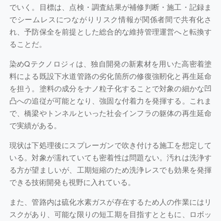
でいく。目標は、点検・調査結果が補修判断・施工・記録ま
でシームレスにつながりリスク情報が関係者間で共有化さ
れ、予防保全を前提とした総合的な維持管理運営へと転換す
ることだ。
染めQテクノロジィは、独自開発の新素材を用いた高密着塗
料による既設下水道管路の劣化箇所の修復強靭化と再生延命
を担う。塗料の成分をナノ粒子化することで対象の細かな凹
凸への追従が可能となり、強固な付着力を発揮する。これま
で、橋梁やトンネルといった社会インフラの躯体の再生延命
で実績がある。
現状は下処理後にスプレーガンで吹き付ける施工を想定して
いる。対象が濡れていても密着性は問題ない。汚れは洗浄す
る方が望ましいが、工期短縮のため洗浄レスでも効果を発揮
できる技術開発も視野に入れている。
また、管路内は硫化水素ガスが存在するため人の作業にはリ
スクがあり、可能な限りの短工期を目指すとともに、ロボッ