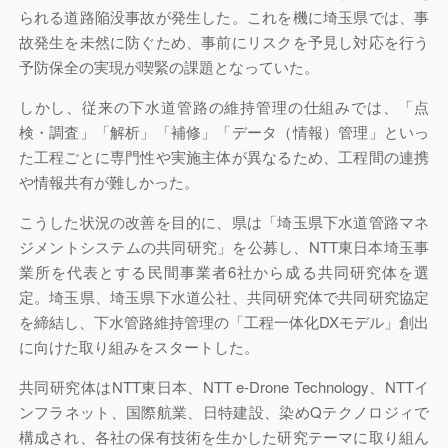
られる道路陥没事故が発生した。これを機に埼玉県では、事
故発生を未然に防ぐため、事前にリスクを予見し対応を行う
予防保全の実現が喫緊の課題となっていた。
しかし、従来の下水道管路の維持管理の仕組みでは、「点
検・調査」「解析」「補修」「データ（情報）管理」といっ
た工程ごとに専門性や実施主体が異なるため、工程間の連携
や情報共有が難しかった。
こうした状況の改善を目的に、県は「埼玉県下水道管路マネ
ジメントシステムの共同研究」を公募し、NTT東日本埼玉事
業所を代表とする民間事業者6社から成る共同研究体を選
定。埼玉県、埼玉県下水道公社、共同研究体で共同研究協定
を締結し、下水管路維持管理の「工程一体化DXモデル」創出
に向けた取り組みをスタートした。
共同研究体はNTT東日本、NTT e-Drone Technology、NTTイ
ンフラネット、国際航業、日特建設、染めQテクノロジィで
構成され、各社の保有技術を生かした研究テーマに取り組ん