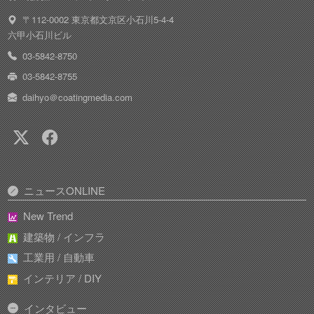
〒112-0002 東京都文京区小石川5-4-4
六甲小石川ビル
03-5842-8750
03-5842-8755
daihyo＠coatingmedia.com
ニュースONLINE
New Trend
建築物 / インフラ
工業用 / 自動車
インテリア / DIY
インタビュー