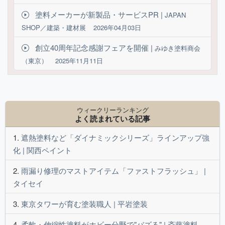
塗料メーカーが新製品・サービスPR |
JAPAN
SHOP／建築・建材展
2026年04月03日
創立40周年記念感謝フェアを開催 |
みゆき塗料商会
（東京）
2025年11月11日
ウィークリーランキング
よく読まれている記事
遮熱塗料など「ダイナミックシリーズ」ラインアップ強
化 | 関西ペイント
雨漏り修理のマストアイテム「ファストフラッシュ」 |
タイセイ
東京タワーが育む塗装職人 | 平岩塗装
柔軟・伸縮性塗料がホビー分野で"バズる" | 斎藤塗料