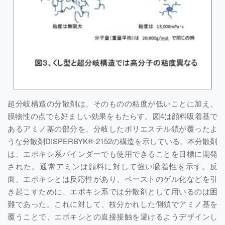
超分岐構造の分散剤は、そのものの粘度が低いことに加え、
膜物性の点でも好ましい効果をもたらす。図4は顔料吸着基で
あるアミノ基の部分を、分岐したポリエステル鎖が覆ったよ
うな分散剤DISPERBYK®-2152の構造を示している。本分散剤
は、エポキシ系バインダーでも使用できることを目標に開発
された。通常アミンは顔料に対して強い吸着性を示す。反
面、エポキシとは反応性があり、ペーストのゲル化などを引
き起こすために、エポキシ系では分散剤として用いるのは困
難であった。これに対して、枝分かれした側鎖でアミノ基を
覆うことで、エポキシとの直接接触を避けるようデザインし