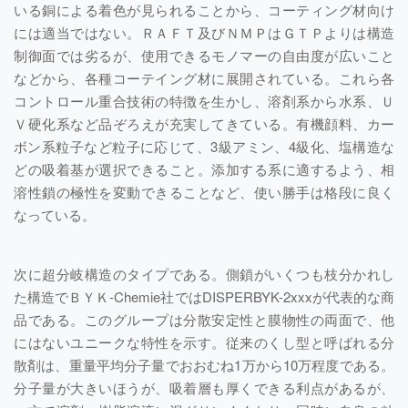
いる銅による着色が見られることから、コーティング材向け
には適当ではない。ＲＡＦＴ及びＮＭＰはＧＴＰよりは構造
制御面では劣るが、使用できるモノマーの自由度が広いこと
などから、各種コーテイング材に展開されている。これら各
コントロール重合技術の特徴を生かし、溶剤系から水系、Ｕ
Ｖ硬化系など品ぞろえが充実してきている。有機顔料、カー
ボン系粒子など粒子に応じて、3級アミン、4級化、塩構造な
どの吸着基が選択できること。添加する系に適するよう、相
溶性鎖の極性を変動できることなど、使い勝手は格段に良く
なっている。
次に超分岐構造のタイプである。側鎖がいくつも枝分かれし
た構造でＢＹＫ-Chemie社ではDISPERBYK-2xxxが代表的な商
品である。このグループは分散安定性と膜物性の両面で、他
にはないユニークな特性を示す。従来のくし型と呼ばれる分
散剤は、重量平均分子量でおおむね1万から10万程度である。
分子量が大きいほうが、吸着層も厚くできる利点があるが、