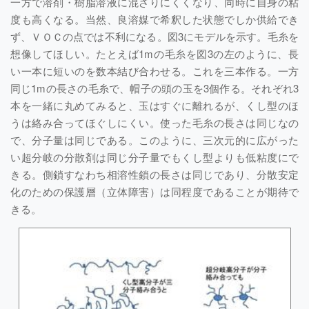
一方で溶剤・樹脂溶液に混ざりにくくなり、同時に自身の粘
度も高くなる。当然、良溶媒で希釈した状態でしか供給でき
ず、ＶＯＣの点では不利になる。図3にモデルを示す。毛糸を
想像してほしい。たとえば1mの毛糸を図3の左のように、長
い一本に短いのを数本結び合わせる。これを三本作る。一方
同じ1mの長さの毛糸で、帽子の頭の玉を3個作る。それぞれ3
本を一緒に丸めてみると、玉はすぐに離れるが、くし型のほ
うは絡み合ってほぐしにくい。使った毛糸の長さは同じなの
で、分子量は同じである。このように、三次元的に広がった
い超分岐の分散剤は同じ分子量でもくし型よりも低粘度にで
きる。側鎖すなわち相溶性鎖の長さは同じであり、分散安定
化のための保護層（立体障害）は同程度であることが期待で
きる。