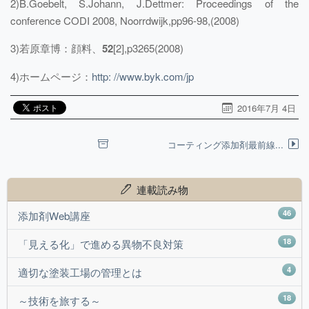
2)B.Goebelt, S.Johann, J.Dettmer: Proceedings of the
conference CODI 2008, Noorrdwijk,pp96-98,(2008)
3)若原章博：顔料、
52
[2],p3265(2008)
4)ホームページ：
http: //www.byk.com/jp
2016年7月 4日
コーティング添加剤最前線...
連載読み物
46
添加剤Web講座
18
「見える化」で進める異物不良対策
4
適切な塗装工場の管理とは
18
～技術を旅する～