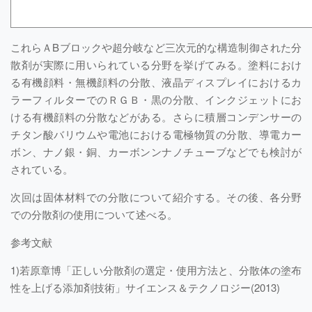
これらＡBブロックや超分岐など三次元的な構造制御された分
散剤が実際に用いられている分野を挙げてみる。塗料におけ
る有機顔料・無機顔料の分散、液晶ディスプレイにおけるカ
ラーフィルターでのＲＧＢ・黒の分散、インクジェットにお
ける有機顔料の分散などがある。さらに積層コンデンサーの
チタン酸バリウムや電池における電極物質の分散、導電カー
ボン、ナノ銀・銅、カーボンンナノチューブなどでも検討が
されている。
次回は固体材料での分散について紹介する。その後、各分野
での分散剤の使用について述べる。
参考文献
1)若原章博「正しい分散剤の選定・使用方法と、分散体の塗布
性を上げる添加剤技術」サイエンス＆テクノロジー(2013)