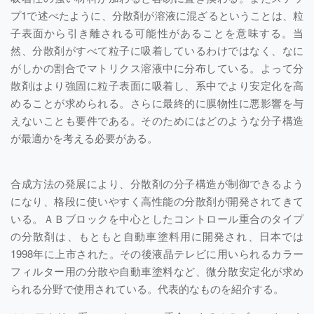
プ1で述べたように、分散剤が溶液に混ざるということは、粒
子表面から引き離される可能性があることを意味する。当
然、分散剤がすべて粒子に吸着しているわけではなく、なに
がしかの割合でマトリクス溶液中に分布している。よって分
散剤はより強固に粒子表面に吸着し、系中でより安定化を高
めることが求められる。さらに最終的に膜物性に悪影響を与
えないことも要件である。そのためにはどのような分子構造
が最適かを考える必要がある。
合成方法の発展により、分散剤の分子構造が制御できるよう
になり、格段に使いやすく高性能の分散剤が開発されてきて
いる。ＡＢブロックを中心としたコントロール重合のタイプ
の分散剤は、もともと自動車塗料用に開発され、日本では
1998年に上市された。その後液晶テレビに用いられるカラー
フィルター用の分散や自動車塗料など、微分散安定化が求め
られる分野で使用されている。代表的なものを紹介する。