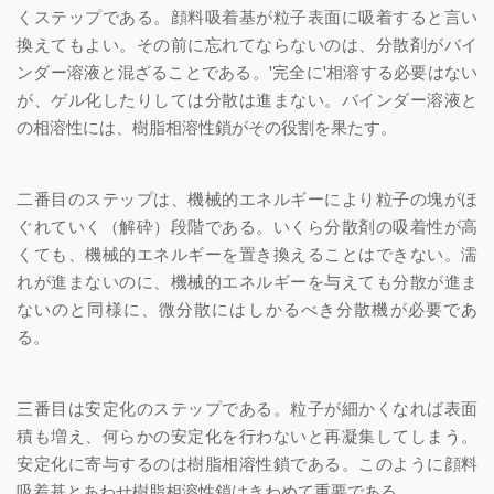
くステップである。顔料吸着基が粒子表面に吸着すると言い
換えてもよい。その前に忘れてならないのは、分散剤がバイ
ンダー溶液と混ざることである。'完全に'相溶する必要はない
が、ゲル化したりしては分散は進まない。バインダー溶液と
の相溶性には、樹脂相溶性鎖がその役割を果たす。
二番目のステップは、機械的エネルギーにより粒子の塊がほ
ぐれていく（解砕）段階である。いくら分散剤の吸着性が高
くても、機械的エネルギーを置き換えることはできない。濡
れが進まないのに、機械的エネルギーを与えても分散が進ま
ないのと同様に、微分散にはしかるべき分散機が必要であ
る。
三番目は安定化のステップである。粒子が細かくなれば表面
積も増え、何らかの安定化を行わないと再凝集してしまう。
安定化に寄与するのは樹脂相溶性鎖である。このように顔料
吸着基とあわせ樹脂相溶性鎖はきわめて重要である。