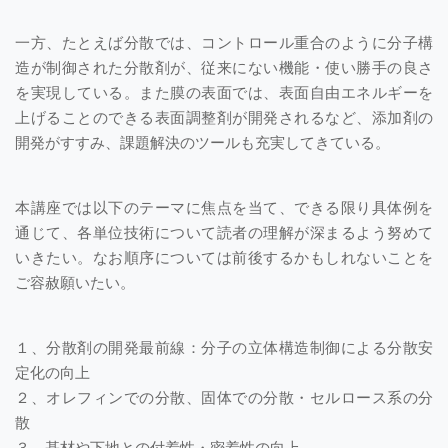
一方、たとえば分散では、コントロール重合のように分子構
造が制御された分散剤が、従来にない機能・使い勝手の良さ
を実現している。また膜の表面では、表面自由エネルギーを
上げることのできる表面調整剤が開発されるなど、添加剤の
開発がすすみ、課題解決のツールも充実してきている。
本講座では以下のテーマに焦点を当て、できる限り具体例を
通じて、各単位技術について読者の理解が深まるよう努めて
いきたい。なお順序については前後するかもしれないことを
ご容赦願いたい。
１、分散剤の開発最前線：分子の立体構造制御による分散安
定化の向上
２、オレフィンでの分散、固体での分散・セルロース系の分
散
３、基材や下地との付着性・密着性の向上