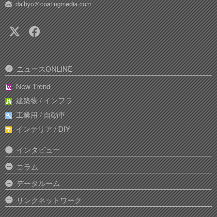
daihyo＠coatingmedia.com
ニュースONLINE
New Trend
建築物 / インフラ
工業用 / 自動車
インテリア / DIY
インタビュー
コラム
データルーム
リンクネットワーク