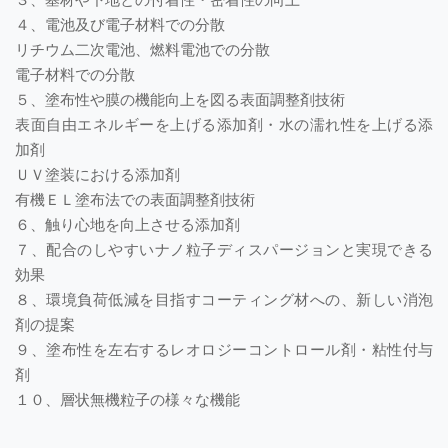
４、電池及び電子材料での分散
リチウム二次電池、燃料電池での分散
電子材料での分散
５、塗布性や膜の機能向上を図る表面調整剤技術
表面自由エネルギーを上げる添加剤・水の濡れ性を上げる添
加剤
ＵＶ塗装における添加剤
有機ＥＬ塗布法での表面調整剤技術
６、触り心地を向上させる添加剤
７、配合のしやすいナノ粒子ディスパージョンと実現できる
効果
８、環境負荷低減を目指すコーティング材への、新しい消泡
剤の提案
９、塗布性を左右するレオロジーコントロール剤・粘性付与
剤
１０、層状無機粒子の様々な機能