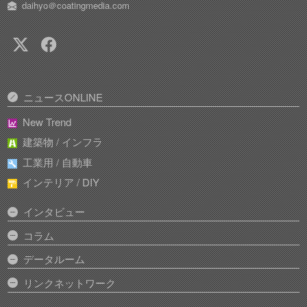
daihyo＠coatingmedia.com
ニュースONLINE
New Trend
建築物 / インフラ
工業用 / 自動車
インテリア / DIY
インタビュー
コラム
データルーム
リンクネットワーク