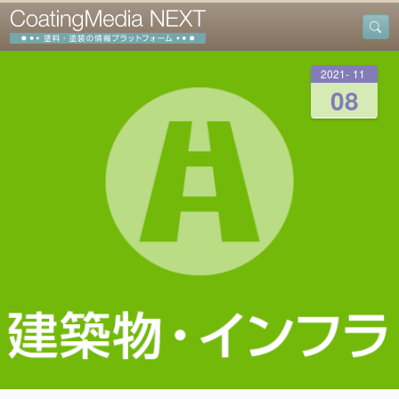
2021
-
11
-
08