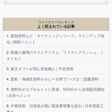
ウィークリーランキング
よく読まれている記事
遮熱塗料など「ダイナミックシリーズ」ラインアップ強
化 | 関西ペイント
雨漏り修理のマストアイテム「ファストフラッシュ」 |
タイセイ
東京タワーが育む塗装職人 | 平岩塗装
柔軟・伸縮性塗料がホビー分野で"バズる" | 斎藤塗料
塗料缶がカプセルトイに変身、9月6日から全国販売開始
| 日本ペイント
中東情勢、日塗装が国に緊急要望書を提出 | 日本塗装工
業会