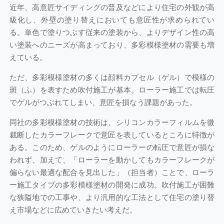
近年、高意匠サイディングの普及などにより住宅の外観が高
級化し、外壁の塗り替えにおいても意匠性が求められてい
る。単色で塗りつぶす従来の塗装から、よりデザイン性の高
い塗装へのニーズが高まっており、多彩模様塗材の需要も増
えている。
ただ、多彩模様塗材の多くは顔料カプセル（ゲル）で模様の
斑（ふ）を表すため吹付施工が基本。ローラー施工では転圧
でゲルがつぶれてしまい、意匠を損なう課題があった。
同社の多彩模様塗材の技術は、シリコンカラーフィルムを微
裁断したカラーフレークで意匠を表しているところに特徴が
ある。このため、ゲルのようにローラーの転圧で意匠が損な
われず、加えて、「ローラーを動かしてもカラーフレークが
偏らない最適な配合を見出した」（担当者）ことで、ローラ
ー施工タイプの多彩模様塗材の開発に成功。吹付施工が困難
な狭隘地での工事や、より汎用的な工法として住宅の塗り替
え市場などに広めていきたい考えだ。