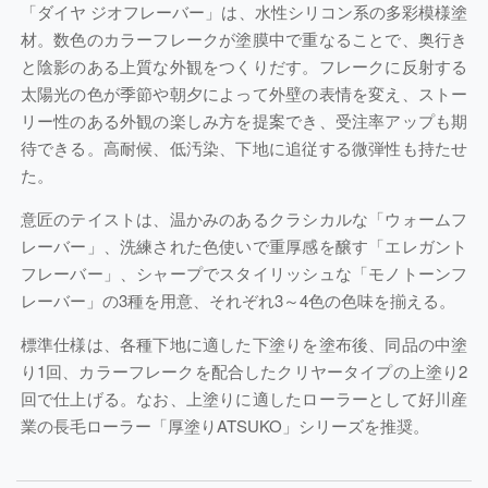
「ダイヤ ジオフレーバー」は、水性シリコン系の多彩模様塗
材。数色のカラーフレークが塗膜中で重なることで、奥行き
と陰影のある上質な外観をつくりだす。フレークに反射する
太陽光の色が季節や朝夕によって外壁の表情を変え、ストー
リー性のある外観の楽しみ方を提案でき、受注率アップも期
待できる。高耐候、低汚染、下地に追従する微弾性も持たせ
た。
意匠のテイストは、温かみのあるクラシカルな「ウォームフ
レーバー」、洗練された色使いで重厚感を醸す「エレガント
フレーバー」、シャープでスタイリッシュな「モノトーンフ
レーバー」の3種を用意、それぞれ3～4色の色味を揃える。
標準仕様は、各種下地に適した下塗りを塗布後、同品の中塗
り1回、カラーフレークを配合したクリヤータイプの上塗り2
回で仕上げる。なお、上塗りに適したローラーとして好川産
業の長毛ローラー「厚塗りATSUKO」シリーズを推奨。