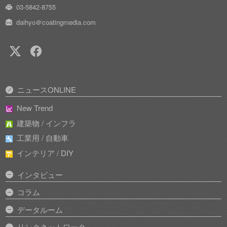
03-5842-8755
daihyo＠coatingmedia.com
ニュースONLINE
New Trend
建築物 / インフラ
工業用 / 自動車
インテリア / DIY
インタビュー
コラム
データルーム
リンクネットワーク