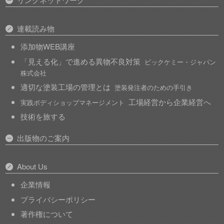
連載読み物
添加物WEB講座
「見える化」で進める異物不良対策
ビックケミー・ジャパン
株式会社
適切な塗装工場の管理とは
塗装発注者のための手引き
工場経営から企業経営へ
実践ボディショップマネージメント
技術を旅する
出版物のご案内
About Us
企業情報
プライバシーポリシー
著作権について