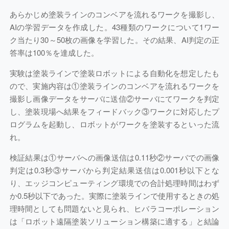
あらかじめ塗装ラインのコンベアを流れるワークを撮影し、
AIの学習データを作成した。43種類のワークについて1ワー
ク当たり30～50枚の画像を学習した。その結果、AI判定の正
答率は100％を達成した。
実験は塗装ラインで塗装ロボットによる自動化を想定したも
ので、実施内容は①塗装ラインのコンベアを流れるワークを
撮影し画像データをサーバに送信②サーバにてワークを判定
し、塗装現場へ結果をフィードバック③ワークに対応したプ
ログラムを起動し、ロボットがワークを塗装するといった流
れ。
検証結果は①サーバへの画像送信は0.11秒②サーバでの画像
判定は0.3秒③サーバから判定結果送信は0.001秒以下とな
り、エッジコンピューティング環境での合計処理時間はわず
か0.5秒以下であった。実際に塗装ラインで使用するときの処
理時間としても問題ないと見られ、ヒバラコーポレーション
は「ロボット遠隔塗装ソリューション構築に適する」と結論