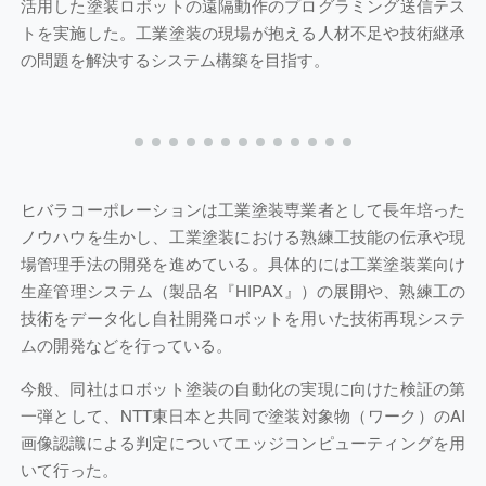
活用した塗装ロボットの遠隔動作のプログラミング送信テス
トを実施した。工業塗装の現場が抱える人材不足や技術継承
の問題を解決するシステム構築を目指す。
ヒバラコーポレーションは工業塗装専業者として長年培った
ノウハウを生かし、工業塗装における熟練工技能の伝承や現
場管理手法の開発を進めている。具体的には工業塗装業向け
生産管理システム（製品名『HIPAX』）の展開や、熟練工の
技術をデータ化し自社開発ロボットを用いた技術再現システ
ムの開発などを行っている。
今般、同社はロボット塗装の自動化の実現に向けた検証の第
一弾として、NTT東日本と共同で塗装対象物（ワーク）のAI
画像認識による判定についてエッジコンピューティングを用
いて行った。