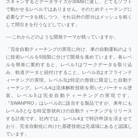
スキャンするとデータサイズが30MBに達し、とてもソフト
で動かせるレベルではありません。そのためティーチングに
必要なデータを残しつつ、それ以外の部分はメッシュを粗く
して間引きを行うなどしています」
----
これからどのような開発テーマが残っていますか。
「完全自動ティーチングの実現に向け、車の自動運転のよう
に技術レベルを5段階に分けて開発を進めています。各レベ
ルを簡単に要約すると、レベル1はワークデータを取り込
み、軌道データと紐付けすること。レベル2はオフラインテ
ィーチングの実現。レベル3は特定の形状に限定した自動テ
ィーチング。レベル4は流体解析技術を用いたバーチャル塗
装。レベル5は完全自動ティーチングの実現です。
『SWANPRO』はレベル2に該当する製品ですが、来年にも
レベル3となる特定形状向けの自動ティーチングをリリース
する計画です。社内では、レベル4まで特許申請を済ませて
おり、完全自動化に向けた基礎技術は完成域にあると認識し
ています」