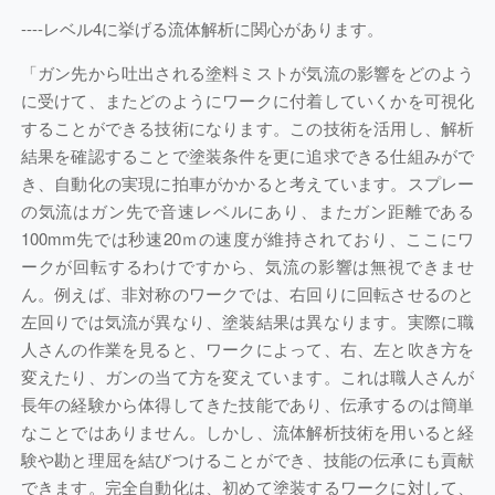
----
レベル4に挙げる流体解析に関心があります。
「ガン先から吐出される塗料ミストが気流の影響をどのよう
に受けて、またどのようにワークに付着していくかを可視化
することができる技術になります。この技術を活用し、解析
結果を確認することで塗装条件を更に追求できる仕組みがで
き、自動化の実現に拍車がかかると考えています。スプレー
の気流はガン先で音速レベルにあり、またガン距離である
100mm先では秒速20ｍの速度が維持されており、ここにワ
ークが回転するわけですから、気流の影響は無視できませ
ん。例えば、非対称のワークでは、右回りに回転させるのと
左回りでは気流が異なり、塗装結果は異なります。実際に職
人さんの作業を見ると、ワークによって、右、左と吹き方を
変えたり、ガンの当て方を変えています。これは職人さんが
長年の経験から体得してきた技能であり、伝承するのは簡単
なことではありません。しかし、流体解析技術を用いると経
験や勘と理屈を結びつけることができ、技能の伝承にも貢献
できます。完全自動化は、初めて塗装するワークに対して、