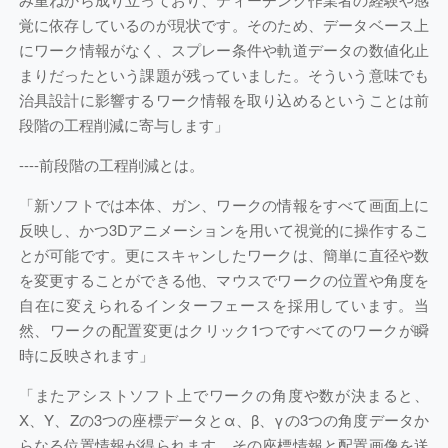
覚に依存しているのが現状です。そのため、データベース上
にワーク情報がなく、スプレー条件や軌道データの数値化止
まりだったという課題が残っていました。そういう意味でも
治具設計に影響するワーク情報を取り込めるということは前
段階の工程削減に寄与します」
----
前段階の工程削減とは。
「新ソフトでは本体、ガン、ワークの情報をすべて画面上に
反映し、かつ3Dアニメーションを用いて視覚的に操作するこ
とが可能です。更にスキャンしたワークは、簡単に直径や数
を変更することができる他、マウスでワークの位置や角度を
自在に変えられるインターフェースを採用しています。当
然、ワークの配置変更はクリック1つですべてのワークが瞬
時に反映されます」
「またアシストソフト上でワークの角度や数が決まると、
X、Y、Zの3つの座標データとα、β、γの3つの角度データか
らなる位置情報が得られます。その座標情報と配置画像を送