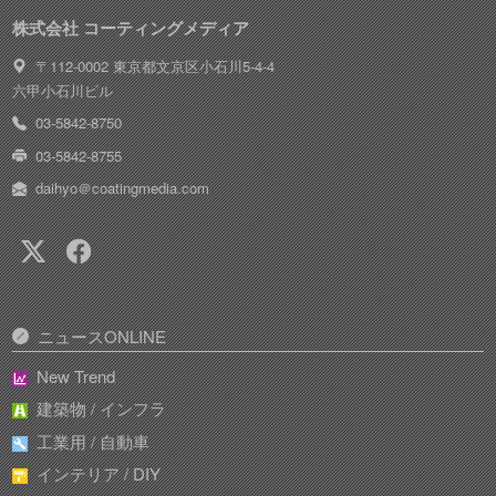
株式会社 コーティングメディア
〒112-0002 東京都文京区小石川5-4-4
六甲小石川ビル
03-5842-8750
03-5842-8755
daihyo＠coatingmedia.com
ニュースONLINE
New Trend
建築物 / インフラ
工業用 / 自動車
インテリア / DIY