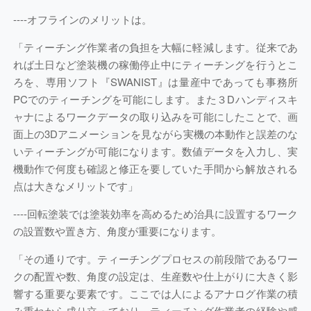
----
オフラインのメリットは。
「ティーチング作業者の負担を大幅に軽減します。従来であ
れば土日など塗装機の稼働停止中にティーチングを行うとこ
ろを、専用ソフト『SWANIST』は量産中であっても事務所
PCでのティーチングを可能にします。また３Dハンディスキ
ャナによるワークデータの取り込みを可能にしたことで、画
面上の3Dアニメーションを見ながら実機の本動作と誤差のな
いティーチングが可能になります。数値データを入力し、実
機動作で何度も確認と修正を要していた手間から解放される
点は大きなメリットです」
----
回転塗装では塗装効率を高めるため治具に設置するワーク
の設置数や置き方、角度が重要になります。
「その通りです。ティーチングプロセスの前段階であるワー
クの配置や数、角度の設定は、生産数や仕上がりに大きく影
響する重要な要素です。ここでは人によるアナログ作業の積
み重ねから成り立っており、ティーチング作業者の経験や感