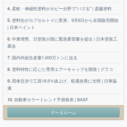
柔軟・伸縮性塗料がホビー分野で"バズる" | 斎藤塗料
塗料缶がカプセルトイに変身、9月6日から全国販売開始
| 日本ペイント
中東情勢、日塗装が国に緊急要望書を提出 | 日本塗装工
業会
国内外総生産量1,000万トンに迫る
塗料特性に応じた専用エアーキャップを開発 | グラコ
団体交渉で工賃18.8％値上げ、処遇改善に光明 | 日車協
連
自動車カラートレンド予測発表 | BASF
データルーム