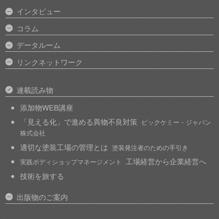
インタビュー
コラム
データルーム
リンクネットワーク
連載読み物
添加物WEB講座
「見える化」で進める異物不良対策
ビックケミー・ジャパン
株式会社
適切な塗装工場の管理とは
塗装発注者のための手引き
工場経営から企業経営へ
実践ボディショップマネージメント
技術を旅する
出版物のご案内