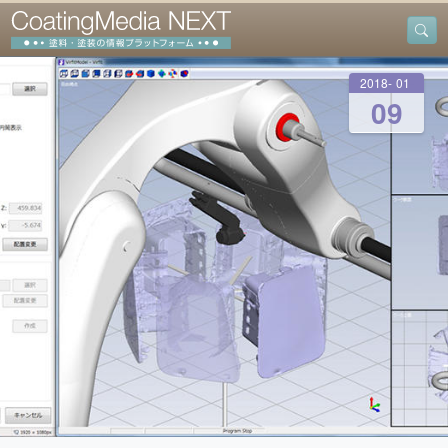
2018
-
01
-
09