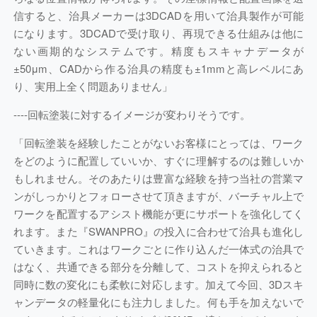
信すると、治具メーカーは3DCADを用いて治具製作が可能
になります。3DCADで受け取り、再現できる仕組みは他に
ない画期的なシステムです。精度もスキャナデータが
±50μm、CADから作る治具の精度も±1mmと高レベルにあ
り、実用上全く問題ありません」
----
回転塗装に対するイメージが変わりそうです。
「回転塗装を経験したことがないお客様にとっては、ワーク
をどのように配置していいか、すぐに理解するのは難しいか
もしれません。そのあたりは豊富な経験を持つ当社の営業マ
ンがしっかりとフォローさせて頂きますが、バーチャル上で
ワークを配置するアシスト機能が更にサポートを強化してく
れます。また『SWANPRO』の投入に合わせて治具も進化し
ていきます。これはワークごとに作り込んだ一体式の治具で
はなく、共通できる部分を分離して、コストを抑えられると
同時に数の変化にも柔軟に対応します。加えて今回、3Dスキ
ャンデータの軽量化にも注力しました。何も手を加えないで