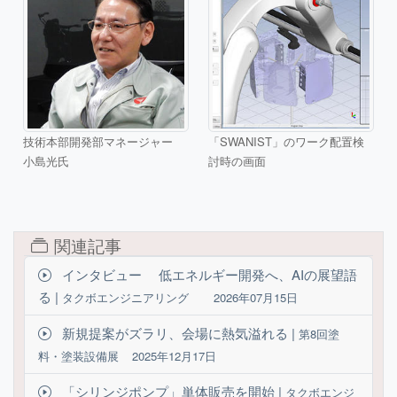
技術本部開発部マネージャー
「SWANIST」のワーク配置検
小島光氏
討時の画面
関連記事
インタビュー 低エネルギー開発へ、AIの展望語
る |
タクボエンジニアリング
2026年07月15日
新規提案がズラリ、会場に熱気溢れる |
第8回塗
料・塗装設備展
2025年12月17日
「シリンジポンプ」単体販売を開始 |
タクボエンジ