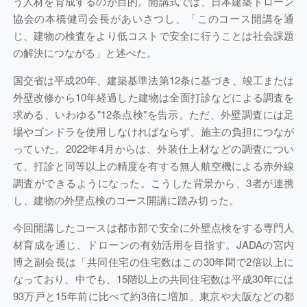
う人材を育成するのが目的。開講式では、日本建築ドローン
協会の本橋健司会長があいさつし、「このコース開講を通
じ、建物の検査をより低コストで安全に行うことは社会課題
の解決につながる」と述べた。
国交省は平成20年、建築基準法第12条に基づき、竣工または
外壁改修から10年経過した建物は全面打診などによる調査を
求める、いわゆる"12条点検"を告示。ただ、外壁調査には足
場やゴンドラを使用しなければならず、施主の負担につなが
っていた。2022年4月からは、外装仕上材などの調査につい
て、打診と同等以上の精度を有する無人航空機による赤外線
調査ができるようになった。こうした背景から、3者が連携
し、建物の外壁点検のコース開講に踏み切った。
今回開講したコースは都市部で安全に外壁点検をする専門人
材育成を通じ、ドローンの有効活用を目指す。JADAの宮内
博之副会長は「共同住宅の住宅数はこの30年間で2倍以上に
なっており、中でも、15階以上の共同住宅数は平成30年には
93万戸と15年前に比べて約3倍に増加。東京や大阪などの都