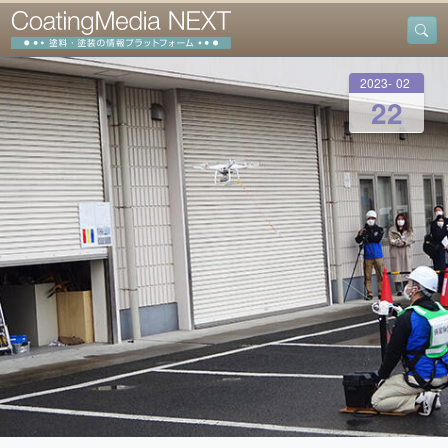
2023
-
02
-
22