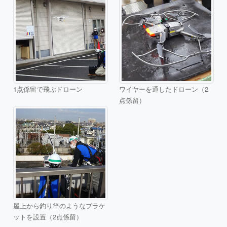
1点係留で飛ぶドローン
ワイヤーを通したドローン（2
点係留）
屋上から釣り竿のようなブラケ
ットを設置（2点係留）