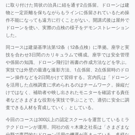
に取り付けた筒状の治具に紐を通す2点係留。ドローンは建
物と一定距離を保ちながらもラインに係留されているため操
作不能になっても遠方に行くことがない。開講式後は屋外で
ドローンを使い、実際の点検の様子をデモンストレーション
した。
同コースは建築基準法第12条（12条点検）に準拠。座学と実
技を合わせ3日間のカリキュラムで構成。座学では安全管理
や係留の知識、ドローン飛行計画書の作成方法などを学ぶ。
実技では外壁の最適な撮影方法、1点係留、2点係留時のドロ
ーン操作などを2日間かけて習得する。宮内氏は「ドローン
を活用した点検調査に求められるのはチームワーク。操縦だ
けではなく、補助者や映し出されたモニターを確認する責任
者などさまざまな役割を実技で学ぶことで、適切に安全に調
査できる人材を育成していく」としている。
今回のコースは300以上の認定スクールを運営しているミラ
テクドローンが運用。同社の佐々木康之社長は「さまざまな
分野で専門的なドローン活用の機運が高まっている。多様な