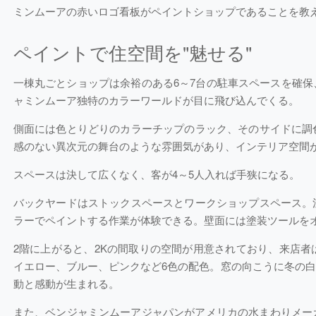
ミンムーアの赤いロゴ看板がペイントショップであることを教
ペイントで住空間を"魅せる"
一棟丸ごとショップは余裕のある6～7台の駐車スペースを確
ャミンムーア独特のカラーワールドが目に飛び込んでくる。
側面には色とりどりのカラーチップのラック、そのサイドに調
感のない異次元の舞台のような雰囲気があり、インテリア空間
スペースは決して広くなく、客が4～5人入れば手狭になる。
バックヤードはストックスペースとワークショップスペース。
ラーでペイントする作業が体験できる。壁面には塗装ツールを
2階に上がると、2Kの間取りの空間が用意されており、来店
イエロー、ブルー、ピンクなど6色の配色。窓の向こうに冬の
動と感動が生まれる。
また、ベンジャミンムーアジャパンがアメリカの水まわりメーカ