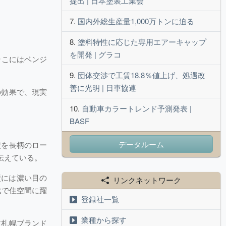
提出 | 日本塗装工業会
国内外総生産量1,000万トンに迫る
塗料特性に応じた専用エアーキャップ
を開発 | グラコ
そこにはベンジ
団体交渉で工賃18.8％値上げ、処遇改
善に光明 | 日車協連
の効果で、現実
自動車カラートレンド予測発表 |
BASF
データルーム
壁を長柄のロー
伝えている。
壁には濃い目の
リンクネットワーク
比で住空間に躍
登録社一覧
業種から探す
ア札幌ブランド