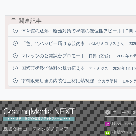
関連記事
体育館の遮熱・断熱対策で塗装の優位性アピール |
日興
「色」でハッピー届ける芸術家 |
バルサミコヤスさん
20
マレッツの公開試合プロモート |
日興（茨城）
2025年12
国際芸術祭で塗料の魅力伝える |
アトミクス
2025年12月
塗料販売店発の内装仕上材に熱視線 |
タカラ塗料「モルク
ニュースON
New Trend
株式会社 コーティングメディア
建築物 / 