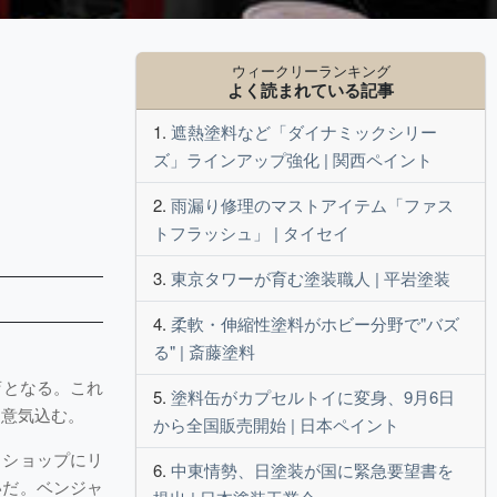
ウィークリーランキング
よく読まれている記事
遮熱塗料など「ダイナミックシリー
ズ」ラインアップ強化 | 関西ペイント
雨漏り修理のマストアイテム「ファス
トフラッシュ」 | タイセイ
東京タワーが育む塗装職人 | 平岩塗装
柔軟・伸縮性塗料がホビー分野で"バズ
る" | 斎藤塗料
店となる。これ
塗料缶がカプセルトイに変身、9月6日
と意気込む。
から全国販売開始 | 日本ペイント
トショップにリ
中東情勢、日塗装が国に緊急要望書を
いだ。ベンジャ