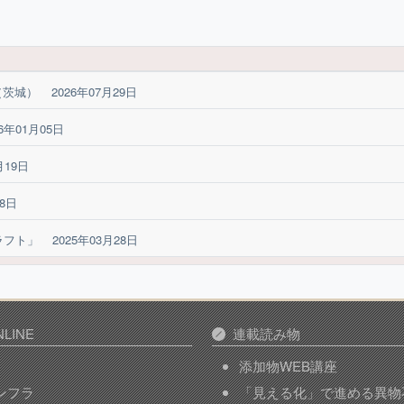
（茨城）
2026年07月29日
26年01月05日
月19日
08日
ラフト」
2025年03月28日
LINE
連載読み物
添加物WEB講座
インフラ
「見える化」で進める異物