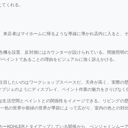
えてくれる。
保、来店者はマイホームに帰るような導線に導かれ店内に入ると、
色機を設置、反対側にはカウンターが設けられている。間接照明
がペイントであることの理由をビジュアルに強く訴えかける。
注目したいのはワークショップスペースだ。天井が高く、実際の
オブジェのようにディスプレイ、ペイント作業の魅力をさりげなく
者は生活空間とペイントとの関係性をイメージできる。リビングの
白一色の世界や新緑の世界が季節によって広がり、室内の色との対
ーKOHLERとタイアップしている関係から、ベンジャミンムー