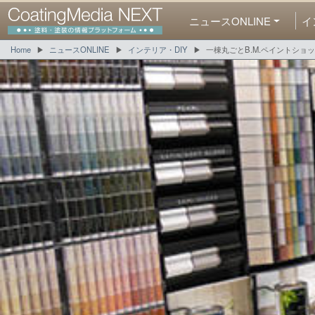
ニュースONLINE
イ
Home
ニュースONLINE
インテリア・DIY
一棟丸ごとB.M.ペイントショ