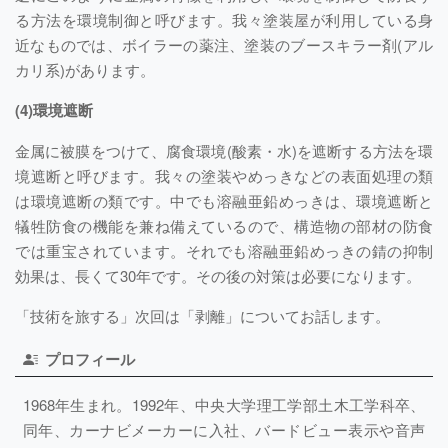
る方法を環境制御と呼びます。我々塗装屋が利用している身
近なものでは、ボイラーの薬注、塗装のブースキラー剤(アル
カリ系)があります。
(4)環境遮断
金属に被膜をつけて、腐食環境(酸素・水)を遮断する方法を環
境遮断と呼びます。我々の塗装やめっきなどの表面処理の類
は環境遮断の類です。中でも溶融亜鉛めっきは、環境遮断と
犠牲防食の機能を兼ね備えているので、構造物の部材の防食
では重宝されています。それでも溶融亜鉛めっきの錆の抑制
効果は、長くて30年です。その後の対策は必要になります。
「技術を旅する」次回は「剥離」についてお話します。
プロフィール
1968年生まれ。1992年、中央大学理工学部土木工学科卒、
同年、カーナビメーカーに入社、バードビュー表示や音声