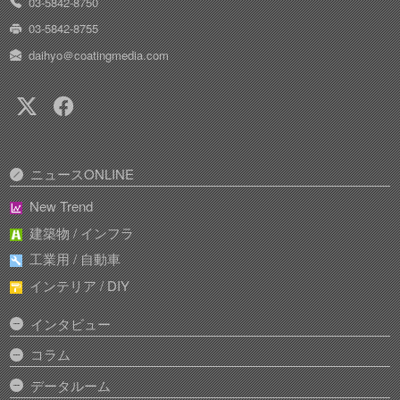
03-5842-8750
03-5842-8755
daihyo＠coatingmedia.com
ニュースONLINE
New Trend
建築物 / インフラ
工業用 / 自動車
インテリア / DIY
インタビュー
コラム
データルーム