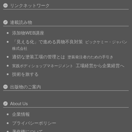
リンクネットワーク
連載読み物
添加物WEB講座
「見える化」で進める異物不良対策
ビックケミー・ジャパン
株式会社
適切な塗装工場の管理とは
塗装発注者のための手引き
工場経営から企業経営へ
実践ボディショップマネージメント
技術を旅する
出版物のご案内
About Us
企業情報
プライバシーポリシー
著作権について