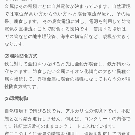
金属はその種類ごとに自然電位が決まっています。自然環境
では電位が高い方から低い方へと腐食電流が流れ、その結
果、腐食します。 その腐食電流に対し、電源を利用して防食
電気を直接流すことで防食する技術です。使用する場所は、
ガス管などの地中埋設管、海中の構造部など、規模が大きく
なります。
② 犠牲防食方式
鉄に対して亜鉛をつなげると先に亜鉛が腐食し、鉄が錆から
守られます。防食したい金属にイオン化傾向の大きい異種金
属を接続して、異種金属に腐食の犠牲になってもらうのが犠
牲防食方式です。
(3)環境制御
自然環境下で錆びる鉄でも、アルカリ性の環境下では、不動
態となり錆が進行しません。例えば、コンクリートの内部で
す。鉄筋は通常そのままコンクリートに入れています。
逆にこのように金属の特徴を利用し、環境を制御して防食す