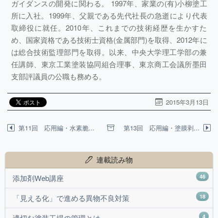
ガイダンスの開発に関わる。 1997年、家業の(有)小柳塗工
所に入社。1999年、父親である先代社長の急逝により代表
取締役に就任。2010年、これまでの技術経歴を生かすた
め、国家資格である技術士資格(金属部門)を取得、2012年に
は総合技術監理部門を取得。以来、中央大学理工学部の兼
任講師、東京工業塗装協同組合理事、東京商工会議所墨田
支部評議員の公職も務める。
2015年3月13日
第11回 応用編・水素脆...
第13回 応用編・塗膜剥...
連載読み物
46
添加剤Web講座
18
「見える化」で進める異物不良対策
4
適切な塗装工場の管理とは