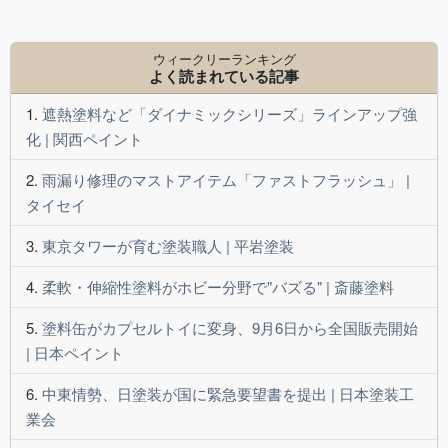
ウィークリーランキング
よく読まれている記事
遮熱塗料など「ダイナミックシリーズ」ラインアップ強
化 | 関西ペイント
雨漏り修理のマストアイテム「ファストフラッシュ」 |
タイセイ
東京タワーが育む塗装職人 | 平岩塗装
柔軟・伸縮性塗料がホビー分野で"バズる" | 斎藤塗料
塗料缶がカプセルトイに変身、9月6日から全国販売開始
| 日本ペイント
中東情勢、日塗装が国に緊急要望書を提出 | 日本塗装工
業会