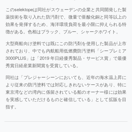
このselektopeは同社がスウェーデンの企業と共同開発した製
薬技術を取り入れた防汚剤で、微量で亜酸化銅と同等以上の
効果を発揮するため、海洋環境負荷を最小限に抑えられる特
徴がある。色相はブラック、ブルー、シャークホワイト。
大型商船向け塗料では既にこの防汚剤を使用した製品が上市
されており、中でも内航船用低燃費防汚塗料「シープレミア
3000PLUS」は「2019 年日経優秀製品・サービス賞」で最優
秀賞日経産業新聞賞を受賞している。
同社は「プレジャーシーンにおいても、近年の海水温上昇に
より従来の防汚塗料では対応しきれないケースがあり、特に
東京湾などの湾内に係留されている船のオーナー様には効果
を実感していただけるものと確信している」として拡販を目
指す。