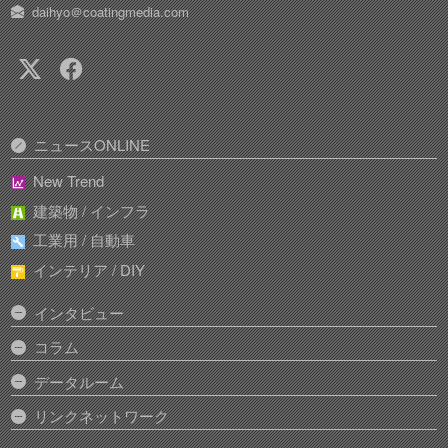
daihyo＠coatingmedia.com
ニュースONLINE
New Trend
建築物 / インフラ
工業用 / 自動車
インテリア / DIY
インタビュー
コラム
データルーム
リンクネットワーク