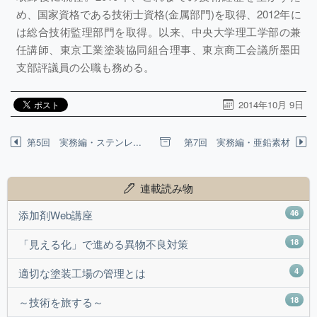
め、国家資格である技術士資格(金属部門)を取得、2012年に
は総合技術監理部門を取得。以来、中央大学理工学部の兼
任講師、東京工業塗装協同組合理事、東京商工会議所墨田
支部評議員の公職も務める。
2014年10月 9日
第5回 実務編・ステンレ...
第7回 実務編・亜鉛素材
連載読み物
46
添加剤Web講座
18
「見える化」で進める異物不良対策
4
適切な塗装工場の管理とは
18
～技術を旅する～