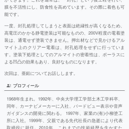
膜を不活性にし、防食性を高めています。その際に着色も可
能です。
一度、封孔処理してしまうと表面は絶縁性が高くなるため、
高電圧のかかる静電塗装は可能なものの、200V程度の電着塗
装は、通電せず塗装できません。押出材などで見かけるアル
マイト上のクリアー電着は、封孔処理をせずに行っていま
す。塗装下処理としてのアルマイトの密着性は、ポーラスに
よる凹凸の効果もあり、良好なものになります。
次回は、亜鉛についてお話しします。
プロフィール
1968年生まれ。1992年、中央大学理工学部土木工学科卒、
同年、カーナビメーカーに入社、バードビュー表示や音声
ガイダンスの開発に関わる。 1997年、家業の(有)小柳塗工
所に入社。1999年、父親である先代社長の急逝により代表
取締役に就任。2010年、これまでの技術経歴を生かすた