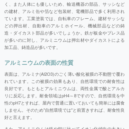
く、また人体にも優しいため、輸送機器の部品、サッシなど
の建材、アルミ缶や箔など包装材、電機部品で多く利用され
ています。工業塗装では、自転車のフレーム、建材サッシな
どの押出材、自動車のアルミホイール、機械部品などの鋳
造・ダイカスト部品が多いでしょうか。鉄が板金やプレス品
が多いのに対し、アルミニウムは押出材やダイカストによる
加工品、鋳造品が多いです。
アルミニウムの表面の性質
表面は、アルミナ(Al2O3)のごく薄い酸化被膜の不動態で覆わ
れています。この被膜の効果もあり、自然環境での耐食性は
良好です。もともとアルミニウムは、両性金属で酸とアルカ
リに反応します。耐食領域はpH4～8ですので、自然環境を中
性のpH7とすれば、屋内で普通に置いておいても簡単には腐食
しません。そのため"自然環境では"と前置きすれば、耐食性良
好と言えます。
また、アルミニウムは鉄や銅に比べてイオン化傾向の大きい