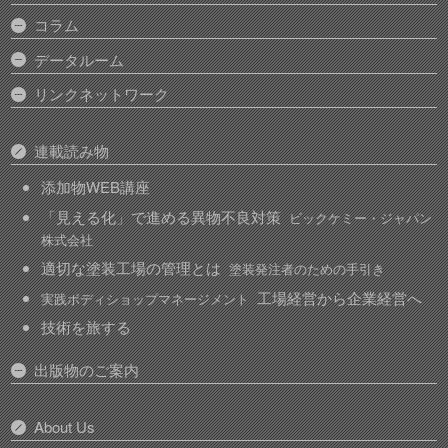
コラム
データルーム
リンクネットワーク
連載読み物
添加物WEB講座
「見える化」で進める異物不良対策
ビックケミー・ジャパン
株式会社
適切な塗装工場の管理とは
塗装発注者のための手引き
工場経営から企業経営へ
実践ボディショップマネージメント
技術を旅する
出版物のご案内
About Us