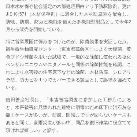
日本木材保存協会認定の木部処理用白アリ予防駆除剤。更に
JIS K1571（木材保存剤）に適合した木材防腐剤を配合し、
防蟻、防腐、防カビ機能を備えた多機能型製品として今年2
月から販売を開始している。
特に営業展開に弾みをつけたのが、除菌効果を実証した点。
衛生微生物研究センター（東京都葛飾区）による大腸菌、黄
色ブドウ球菌を用いた試験で、一般的な除菌に使われる塩化
ベンザルコニウムやエタノールと同等の除菌性能を確認。こ
れにより水害後の住宅床下などの除菌、木材防腐、シロアリ
予防、防カビを１つでカバーできる製品として訴求を強めて
いる。
吉田善彦社長は、「水害被害調査に参加した工務店による
と、水害被害に見舞われた建物に消毒のため床下に消石灰を
撒くケースが多いが、防腐、防蟻まで手が回らないケースも
あると聞く。豪雨災害が多い中、同品を復旧作業に役立てて
頂ければ嬉しい」と話す。