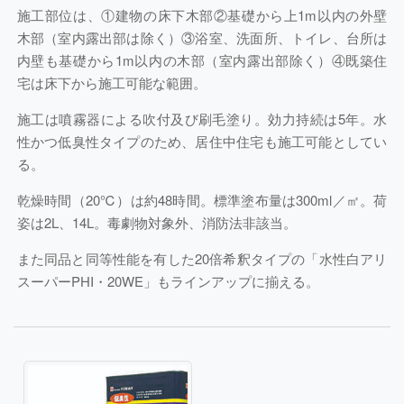
施工部位は、①建物の床下木部②基礎から上1m以内の外壁
木部（室内露出部は除く）③浴室、洗面所、トイレ、台所は
内壁も基礎から1m以内の木部（室内露出部除く）④既築住
宅は床下から施工可能な範囲。
施工は噴霧器による吹付及び刷毛塗り。効力持続は5年。水
性かつ低臭性タイプのため、居住中住宅も施工可能としてい
る。
乾燥時間（20℃）は約48時間。標準塗布量は300ml／㎡。荷
姿は2L、14L。毒劇物対象外、消防法非該当。
また同品と同等性能を有した20倍希釈タイプの「水性白アリ
スーパーPHI・20WE」もラインアップに揃える。