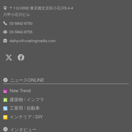
〒112-0002 東京都文京区小石川5-4-4
六甲小石川ビル
03-5842-8750
03-5842-8755
daihyo＠coatingmedia.com
ニュースONLINE
New Trend
建築物 / インフラ
工業用 / 自動車
インテリア / DIY
インタビュー