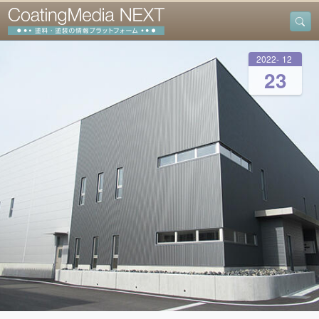
2022
-
12
-
23