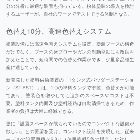
分の分析に最適な装置も揃っている。粉体塗装の導入を検討
するユーザーが、自社のワークでテストできる体制となる。
色替え10分、高速色替えシステム
塗装設備には高速色替えシステムを設置。塗装ブースの構造
だけでなく、ブースの床ブローやガンの制動挙動にも改良を
加えたことで、短時間での色替え作業ができ、少量多品種生
産に適している。
新開発した塗料供給装置の「1タンク式パウダーステーショ
ン（ST-PST）」は、1つの塗料タンクで塗装、色替えが可能
であり、塗装色を増やしても追加のスペースやコストは不
要。塗料タンク内面及び塗料経路は自動清掃できるため、作
業者の負担は大幅に軽減できる。
更に「設置スペースが限られているのでコンパクトな設備が
欲しい」との要望を受け、コンパクト設計を実現した。従来
モデルの設置面積が6.8㎡（使用塗料5色の場合）に対し、