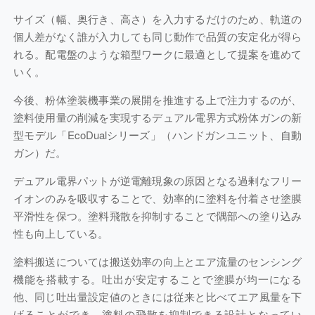
サイズ（幅、奥行き、高さ）を入力するだけのため、軌道の
個人差がなく誰が入力しても同じ動作で品質の安定化が得ら
れる。配電盤のような箱型ワークに最適として提案を進めて
いく。
今後、粉体塗装機事業の展開を推進する上で注力するのが、
塗料使用量の削減を実現するデュアル電界方式粉体ガンの新
型モデル「EcoDualシリーズ」（ハンドガンユニット、自動
ガン）だ。
デュアル電界パットが逆電離現象の原因となる過剰なフリー
イオンのみを吸収することで、効率的に塗料を付着させ塗膜
平滑性を保つ。塗料飛散を抑制することで隅部への塗り込み
性も向上している。
塗料搬送については搬送効率の向上とエア流量のセンシング
機能を搭載する。吐出が安定することで塗膜が均一になる
他、同じ吐出量設定値のときには従来と比べてエア風量を下
げることができ、塗料の飛散を抑制できる設計となってい