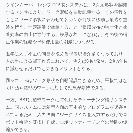
ツインムーバ レシプロ塗装システムは、3次元形状を認識
するセンサにより、ワーク形状を自動認識する。その情報を
もとにワーク形状に合わせて各ガンが前後に移動し最適な塗
装を行う。一定距離で塗装することで塗膜分布の均一化と塗
着効率の向上に寄与する。膜厚が均一になれば、その後の補
正作業の軽減や塗料使用量の削減につながる。
近年は人手不足の問題を抱える塗装現場が多くなっており、
人の手による補正作業において、例えば3名が2名、2名が1名
に減らせるだけでも大きなメリットとなる。
同システムはワーク形状を自動認識できるため、平板ではな
く凹凸や箱型のワークに対して効果が期待できる。
一方、BSTは箱型ワークに特化したティーチング補助システ
ム。同システムには箱型内面の基本的なプログラムが保存さ
れているため、入力画面にワークサイズを入力するだけでロ
ボット軌跡を変換し作成。ロボットティーチングの時間の短
縮ができる。