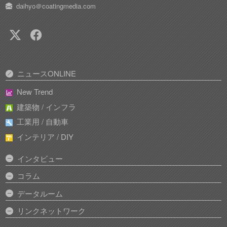
daihyo＠coatingmedia.com
ニュースONLINE
New Trend
建築物 / インフラ
工業用 / 自動車
インテリア / DIY
インタビュー
コラム
データルーム
リンクネットワーク