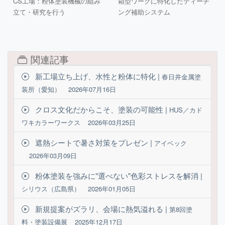
CS工場：粉体塗装機械の組み
箱型ワークに特化したティーチ
立て・研究を行う
ング補助システム
関連記事
新工場立ち上げ、水性と粉体に特化 |
春日井金属塗
装所（愛知）
2026年07月16日
クロス文化だからこそ、塗装の可能性 |
HUS／カド
ワキカラーワークス
2026年03月25日
遮熱シートで暑さ対策をプレゼン |
アイベック
2026年03月09日
粉体塗装を強みに"選べない"色彩ストレスを解消 |
シリウス（広島県）
2026年01月05日
新規提案がズラリ、会場に熱気溢れる |
第8回塗
料・塗装設備展
2025年12月17日