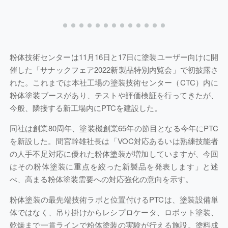
粉体技術センターは11月16日と17日に塗装ユーザー向けに開
催した「サナックフェア2022新製品特別内覧会」で初披露さ
れた。これまでは本社工場の塗装技術センター（CTC）内に
粉体塗装ブースがあり、テストや評価検証を行ってきたが、
今般、隣接する新工場内にPTCを建設した。
同社は創業80周年、塗装機創業65年の節目となる今年にPTC
を新設した。間宮幹雄社長は「VOC対応あるいは熟練技能者
の人手不足対応に優れた粉体塗装が増加していますが、今回
はその粉体塗装に重点を絞った新製品を発表します」と述
べ、高まる粉体塗装需要への対応強化の意向を示す。
粉体塗装の最先端技術ラボと位置付けるPTCは、塗装設備単
体ではなく、吊り掛けからレシプロケータ、ロボット塗装、
乾燥まで一貫ラインで粉体塗装の実験が行える施設。塗料成