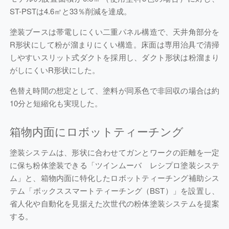
ST-PSTは4.6㎡と33％削減を達成。
塗装ブースは帯電しにくい二重パネル構造で、天井角部分を
R形状にして粉が溜まりにくい構造。床面は専用治具で清掃
しやすいスリット式ダクトを採用し、ダクト形状は粉溜まり
がしにくいR形状にした。
色替え時間の想定として、塗料が同系色で非回収の場合は約
10分と短縮化も実現した。
箱物内面にロボットティーチング
塗装システムは、形状に合わせてガンとワークの距離を一定
に保ち粉体塗装できる「ツインムーバ レシプロ塗装システ
ム」と、箱物内面に特化したロボットティーチング補助シス
テム「ボックススマートティーチング（BST）」を設置し、
省人化や自動化を見据えた次世代の粉体塗装システムを提案
する。