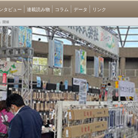
ンタビュー
連載読み物
コラム
データ
リンク
」開催