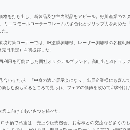
価格を打ち出し、新製品及び主力製品をアピール。好川産業のス
応。ミニスモールローラーフレームの多色化とグリップ力を高めた
した。
環境対策コーナーでは、IH塗膜剥離機、レーザー剥離機の各種剥
発売日未定）を初披露した。
再利用を可能にした同社オリジナルブランド。高吐出と2tトラッ
見合わせたが、「中身の濃い展示会になり、出展企業様にも喜ん
の楽しむ姿も至るところで見られ、フェアの価値を改めて印象付け
企業に向けてあいさつを述べた。
コロナ禍で私達は、売上や販売機会、お客様との交流など多くの
ろです。ぜひ今日、明日とFace to Faceによる商談、情報交