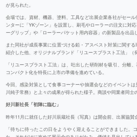
が見られた。
会場では、資材、機器、塗料、工具など出展企業各社がセール
ンターに「YKゾーン」を設置し、刷毛やローラーの注文に対
ーグリップ」や「ローラーバケット用内容器」の新製品を出品
また同社が成長事業に位置づける鉛・アスベスト対策に関する
紹介した他、オリジナルブランド「リユースブラスト工法」（
「リユースブラスト工法」は、吐出した研削材を吸引、分離、
コンパクト化を特長に上市の準備を進めている。
今回、感染対策として食事コーナーや抽選会などのイベントは
川純子常務）と上々の成果が得られた様子。商談や同業者同士
好川新社長「初陣に臨む」
昨年11月に就任した好川辰蔵社長（写真）は開会前、出展協賛
「待ちに待ったこの日をようやく迎えることができました。
た。それだけに改めて展示会のありがたみ、価値を見出しているとこ