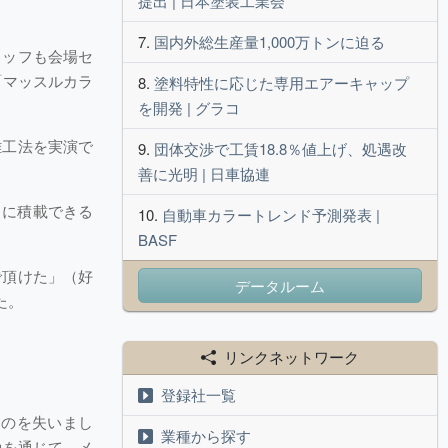
提出 | 日本塗装工業会
国内外総生産量1,000万トンに迫る
タッフも会場セ
「マッスルカラ
塗料特性に応じた専用エアーキャップ
を開発 | グラコ
離工法を実演で
団体交渉で工賃18.8％値上げ、処遇改
善に光明 | 日車協連
クに積載できる
自動車カラートレンド予測発表 |
BASF
で頂けた」（好
データルーム
た。
リンクネットワーク
登録社一覧
ものを失いまし
業種から探す
換を通じて、メ