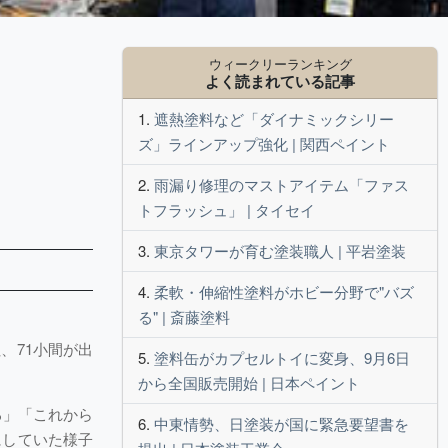
ウィークリーランキング
よく読まれている記事
遮熱塗料など「ダイナミックシリー
ズ」ラインアップ強化 | 関西ペイント
雨漏り修理のマストアイテム「ファス
トフラッシュ」 | タイセイ
東京タワーが育む塗装職人 | 平岩塗装
柔軟・伸縮性塗料がホビー分野で"バズ
る" | 斎藤塗料
、71小間が出
塗料缶がカプセルトイに変身、9月6日
から全国販売開始 | 日本ペイント
る」「これから
中東情勢、日塗装が国に緊急要望書を
にしていた様子