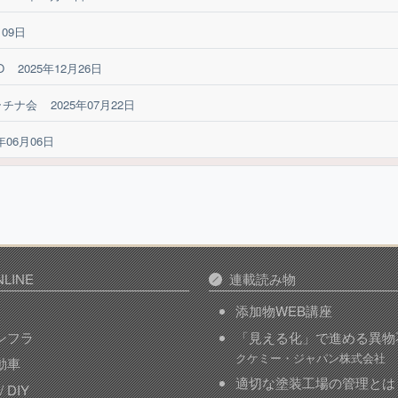
月09日
O
2025年12月26日
ラチナ会
2025年07月22日
5年06月06日
LINE
連載読み物
添加物WEB講座
インフラ
「見える化」で進める異物
クケミー・ジャパン株式会社
自動車
適切な塗装工場の管理とは
 DIY