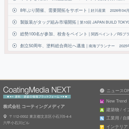
8年ぶり開催、需要開拓をサポート |
好川産業
2026年04
製販装がタッグ組み市場開拓 |
第10回 JAPAN BUILD TOKY
総勢100名が参加、校舎をペイント |
関西ペイント／RSプ
創立50周年、塗料総合商社へ邁進 |
南海プランナー
202
ニュースON
New Trend
株式会社 コーティングメディア
建築物 / 
〒112-0002 東京都文京区小石川5-4-4
工業用 / 
六甲小石川ビル
インテリア /